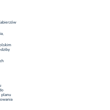
Zabierzów
a,
olskim
edziby
ch
u
do
 planu
wowania