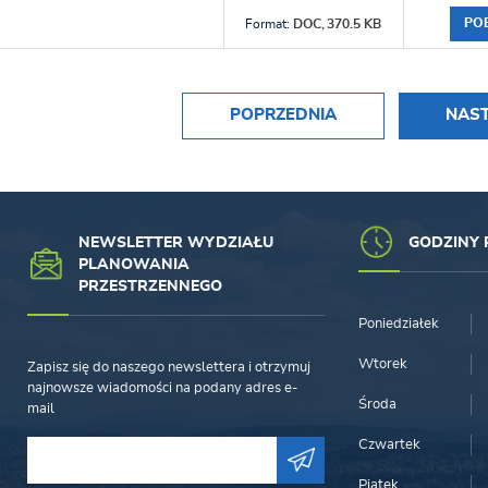
PO
Format:
DOC,
370.5 KB
POPRZEDNIA
NAS
NEWSLETTER WYDZIAŁU
GODZINY 
PLANOWANIA
PRZESTRZENNEGO
Poniedziałek
Wtorek
Zapisz się do naszego newslettera i otrzymuj
najnowsze wiadomości na podany adres e-
Środa
mail
Czwartek
Piątek