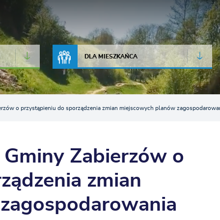
JAKOŚĆ POWIETRZA
LIVE CAMERA
DLA MIESZKAŃCA
rzów o przystąpieniu do sporządzenia zmian miejscowych planów zagospodarowan
 Gminy Zabierzów o
rządzenia zmian
 zagospodarowania