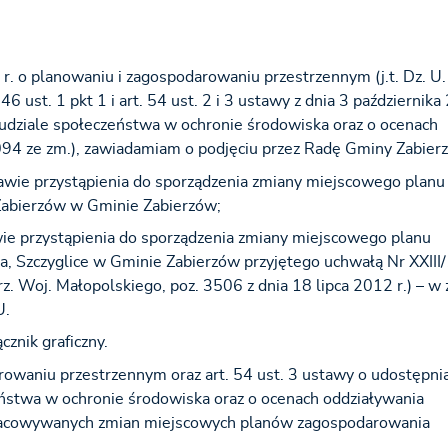
r. o planowaniu i zagospodarowaniu przestrzennym (j.t. Dz. U.
 46 ust. 1 pkt 1 i art. 54 ust. 2 i 3 ustawy z dnia 3 października
, udziale społeczeństwa w ochronie środowiska oraz o ocenach
1094 ze zm.), zawiadamiam
o podjęciu przez Radę Gminy Zabier
awie przystąpienia do sporządzenia zmiany miejscowego planu
Zabierzów w Gminie Zabierzów;
wie przystąpienia do sporządzenia zmiany miejscowego planu
a, Szczyglice w Gminie Zabierzów przyjętego uchwałą Nr XXIII
z. Woj. Małopolskiego, poz. 3506 z dnia 18 lipca 2012 r.) – w 
U.
znik graficzny.
rowaniu przestrzennym oraz art. 54 ust. 3 ustawy o udostępni
zeństwa w ochronie środowiska oraz o ocenach oddziaływania
pracowywanych zmian miejscowych planów zagospodarowania