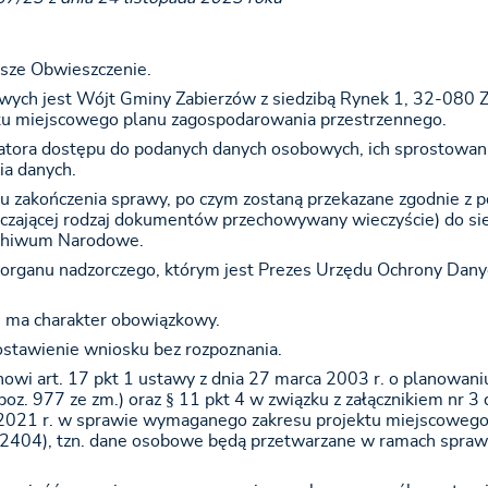
jsze Obwieszczenie.
ych jest Wójt Gminy Zabierzów z siedzibą Rynek 1, 32-080 
ktu miejscowego planu zagospodarowania przestrzennego.
atora dostępu do podanych danych osobowych, ich sprostowani
ia danych.
zakończenia sprawy, po czym zostaną przekazane zgodnie z p
czającej rodzaj dokumentów przechowywany wieczyście) do si
rchiwum Narodowe.
 organu nadzorczego, którym jest Prezes Urzędu Ochrony Dany
 ma charakter obowiązkowy.
stawienie wniosku bez rozpoznania.
wi art. 17 pkt 1 ustawy z dnia 27 marca 2003 r. o planowani
poz. 977 ze zm.) oraz § 11 pkt 4 w związku z załącznikiem nr 3 
ia 2021 r. w sprawie wymaganego zakresu projektu miejscowego
. 2404), tzn. dane osobowe będą przetwarzane w ramach spra