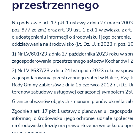
przestrzennego
Na podstawie art. 17 pkt 1 ustawy z dnia 27 marca 2003 
poz. 977 ze zm.) oraz art. 39 ust. 1 pkt 1 w związku z art.
o udostępnianiu informacji o środowisku i jego ochronie
oddziaływania na środowisko (j.t. Dz. U. z 2023 r. poz. 
1) Nr LV/601/23 z dnia 27 października 2023 roku w spr
zagospodarowania przestrzennego sołectw Kochanów i 
2) Nr LVII/637/23 z dnia 24 listopada 2023 roku w spra
zagospodarowania przestrzennego sołectw Balice, Rząsk
Rady Gminy Zabierzów z dnia 15 czerwca 2012 r., (Dz. Ur
terenów zabudowy usługowej oznaczonej symbolem 25
Granice obszarów objętych zmianami planów określa załąc
Zgodnie z art. 17 pkt 1 ustawy o planowaniu i zagospoda
informacji o środowisku i jego ochronie, udziale społec
na środowisko, każdy ma prawo złożenia wniosku do o
przestrzennego.