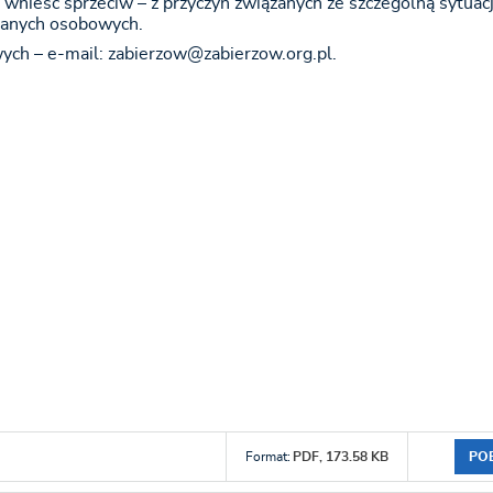
ieść sprzeciw – z przyczyn związanych ze szczególną sytuac
danych osobowych.
ch – e-mail: zabierzow@zabierzow.org.pl.
PO
Format:
PDF,
173.58 KB