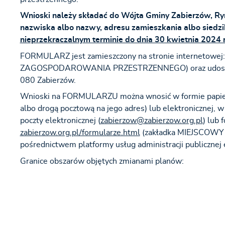
Wnioski należy składać do Wójta Gminy Zabierzów, 
nazwiska albo nazwy, adresu zamieszkania albo siedzi
nieprzekraczalnym terminie do dnia 30 kwietnia 2024 r
FORMULARZ jest zamieszczony na stronie internetowej
ZAGOSPODAROWANIA PRZESTRZENNEGO) oraz udostępni
080 Zabierzów.
Wnioski na FORMULARZU można wnosić w formie papier
albo drogą pocztową na jego adres) lub elektronicznej, 
poczty elektronicznej (
zabierzow@zabierzow.org.pl
) lub 
zabierzow.org.pl/formularze.html
(zakładka MIEJSCOW
pośrednictwem platformy usług administracji publicznej
Granice obszarów objętych zmianami planów: