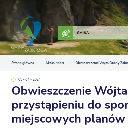
Przejdź do menu.
Przejdź do wyszukiwarki.
Przejdź do treści.
Przejdź do ustawień wielkości czcionki.
Włącz wersję kontrastową strony.
ZAŁATW SPRAWĘ
KONTAKT
GMINA
Strona główna
Aktualności
Obwieszczenie Wójta Gminy Zabie
05 - 04 - 2024
Obwieszczenie Wójta
przystąpieniu do spo
miejscowych planów