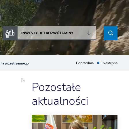
INWESTYCJE I ROZWÓJ GMINY
ia przestrzennego
Poprzednia
Następna
Pozostałe
aktualności