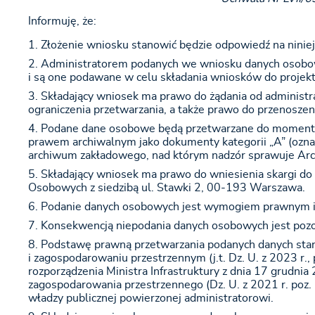
Informuję, że:
Złożenie wniosku stanowić będzie odpowiedź na ninie
Administratorem podanych we wniosku danych osobow
i są one podawane w celu składania wniosków do proje
Składający wniosek ma prawo do żądania od administr
ograniczenia przetwarzania, a także prawo do przenoszen
Podane dane osobowe będą przetwarzane do momentu 
prawem archiwalnym jako dokumenty kategorii „A” (ozna
archiwum zakładowego, nad którym nadzór sprawuje A
Składający wniosek ma prawo do wniesienia skargi do
Osobowych z siedzibą ul. Stawki 2, 00-193 Warszawa.
Podanie danych osobowych jest wymogiem prawnym i
Konsekwencją niepodania danych osobowych jest pozo
Podstawę prawną przetwarzania podanych danych stano
i zagospodarowaniu przestrzennym (j.t. Dz. U. z 2023 r., 
rozporządzenia Ministra Infrastruktury z dnia 17 grudn
zagospodarowania przestrzennego (Dz. U. z 2021 r. poz
władzy publicznej powierzonej administratorowi.