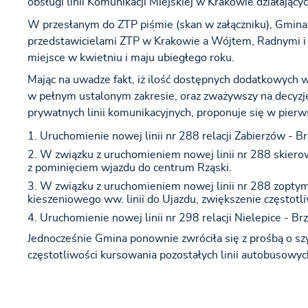
obsługi linii Komunikacji Miejskiej w Krakowie działając
W przesłanym do ZTP piśmie (skan w załączniku), Gmina
przedstawicielami ZTP w Krakowie a Wójtem, Radnymi i S
miejsce w kwietniu i maju ubiegłego roku.
Mając na uwadze fakt, iż ilość dostępnych dodatkowych w
w pełnym ustalonym zakresie, oraz zważywszy na decyzj
prywatnych linii komunikacyjnych, proponuje się w pierw
Uruchomienie nowej linii nr 288 relacji Zabierzów - Br
W związku z uruchomieniem nowej linii nr 288 skierow
z pominięciem wjazdu do centrum Rząski.
W związku z uruchomieniem nowej linii nr 288 zoptyma
kieszeniowego ww. linii do Ujazdu, zwiększenie częstotli
Uruchomienie nowej linii nr 298 relacji Nielepice - Br
Jednocześnie Gmina ponownie zwróciła się z prośbą o sz
częstotliwości kursowania pozostałych linii autobusowy