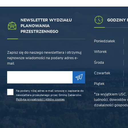
NEWSLETTER WYDZIAŁU
GODZINY 
PLANOWANIA
PRZESTRZENNEGO
Poniedziałek
Wtorek
Zapisz się do naszego newslettera i otrzymuj
najnowsze wiadomości na podany adres e-
Środa
mail
Czwartek
Piątek
Na podany niżej adres e-mail wnoszę o zapisanie do
*za wyjątkiem USC, 
newslettera przesyłanego przez Gminę Zabierzów.
Polityka prywatności i plików cookies
ludności, dowodów o
działalności gospoda