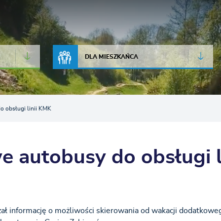
JAKOŚĆ POWIETRZA
LIVE CAMERA
DLA MIESZKAŃCA
 obsługi linii KMK
 autobusy do obsługi li
ał informację o możliwości skierowania od wakacji dodatkowe