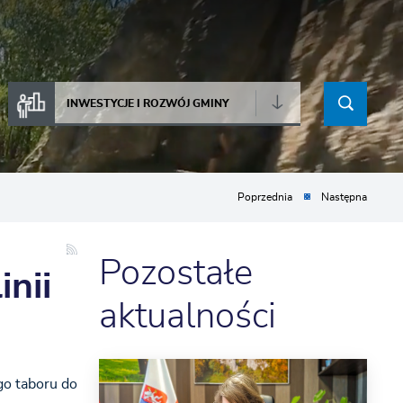
INWESTYCJE I ROZWÓJ GMINY
Poprzednia
Następna
Pozostałe
nii
aktualności
go taboru do