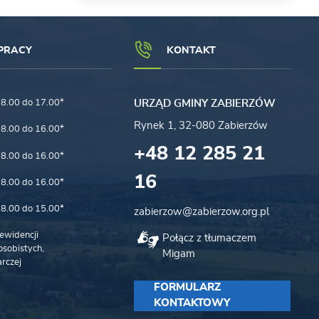
PRACY
KONTAKT
8.00 do 17.00*
URZĄD GMINY ZABIERZÓW
Rynek 1, 32-080 Zabierzów
8.00 do 16.00*
+48 12 285 21
8.00 do 16.00*
16
8.00 do 16.00*
8.00 do 15.00*
zabierzow@zabierzow.org.pl
ewidencji
Połącz z tłumaczem
sobistych,
Migam
rczej
FORMULARZ
KONTAKTOWY