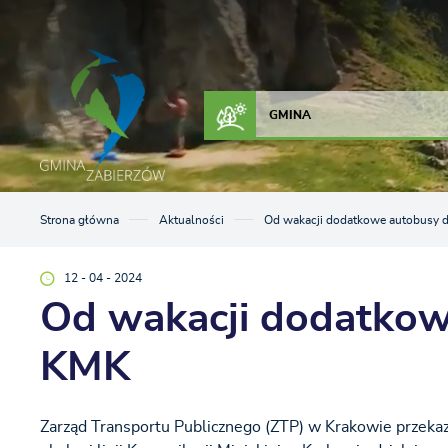
Przejdź do menu.
Przejdź do wyszukiwarki.
Przejdź do treści.
Przejdź do ustawień wielkości czcionki.
Włącz wersję kontrastową strony.
ZAŁATW SPRAWĘ
KONTAKT
GMINA
Strona główna
Aktualności
Od wakacji dodatkowe autobusy do
12 - 04 - 2024
Od wakacji dodatkowe
KMK
Zarząd Transportu Publicznego (ZTP) w Krakowie przekaz