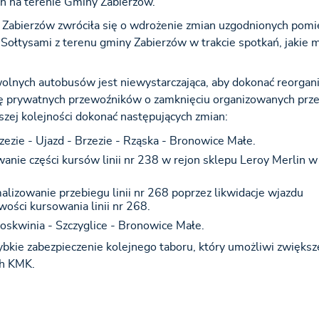
ych na terenie Gminy Zabierzów.
 Zabierzów zwróciła się o wdrożenie zmian uzgodnionych pomi
ołtysami z terenu gminy Zabierzów w trakcie spotkań, jakie m
olnych autobusów jest niewystarczająca, aby dokonać reorgani
ę prywatnych przewoźników o zamknięciu organizowanych prze
szej kolejności dokonać następujących zmian:
zezie - Ujazd - Brzezie - Rząska - Bronowice Małe.
anie części kursów linii nr 238 w rejon sklepu Leroy Merlin w
lizowanie przebiegu linii nr 268 poprzez likwidacje wjazdu
wości kursowania linii nr 268.
zoskwinia - Szczyglice - Bronowice Małe.
ybkie zabezpieczenie kolejnego taboru, który umożliwi zwiększ
ch KMK.