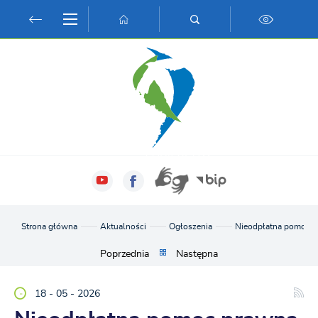
Przejdź do menu.
Przejdź do wyszukiwarki.
Przejdź do treści.
Przejdź do ustawień wielkości czcionki.
Włącz wersję kontrastową strony.
Strona główna
Aktualności
Ogłoszenia
Nieodpłatna pomoc p
Poprzednia
Następna
18 - 05 - 2026