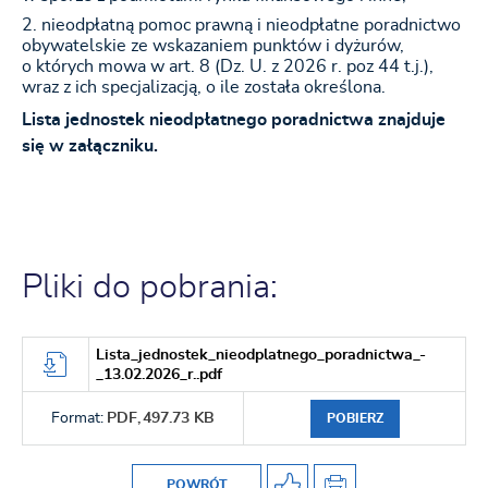
nieodpłatną pomoc prawną i nieodpłatne poradnictwo
obywatelskie ze wskazaniem punktów i dyżurów,
o których mowa w art. 8 (Dz. U. z 2026 r. poz 44 t.j.),
wraz z ich specjalizacją, o ile została określona.
Lista jednostek nieodpłatnego poradnictwa znajduje
się w załączniku.
Pliki do pobrania:
Lista_jednostek_nieodplatnego_poradnictwa_-
_13.02.2026_r..pdf
Format:
PDF,
497.73 KB
POBIERZ
POWRÓT