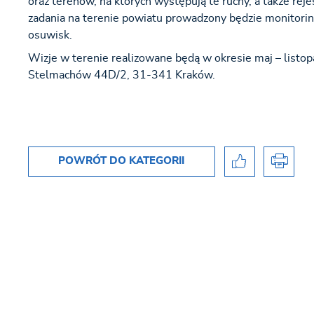
oraz terenów, na których występują te ruchy, a także reje
zadania na terenie powiatu prowadzony będzie monitorin
osuwisk.
Wizje w terenie realizowane będą w okresie maj – list
Stelmachów 44D/2, 31-341 Kraków.
POWRÓT
DO KATEGORII