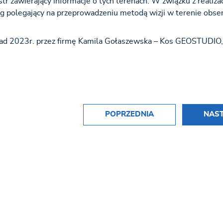
str zawierający informacje o tych terenach. W związku z realiza
g polegający na przeprowadzeniu metodą wizji w terenie obser
opad 2023r. przez firmę Kamila Gołaszewska – Kos GEOSTUDIO, 
POPRZEDNIA
NAS