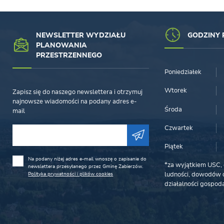
NEWSLETTER WYDZIAŁU
GODZINY 
PLANOWANIA
PRZESTRZENNEGO
Poniedziałek
Wtorek
Zapisz się do naszego newslettera i otrzymuj
najnowsze wiadomości na podany adres e-
Środa
mail
Czwartek
Piątek
Na podany niżej adres e-mail wnoszę o zapisanie do
*za wyjątkiem USC, 
newslettera przesyłanego przez Gminę Zabierzów.
Polityka prywatności i plików cookies
ludności, dowodów o
działalności gospoda