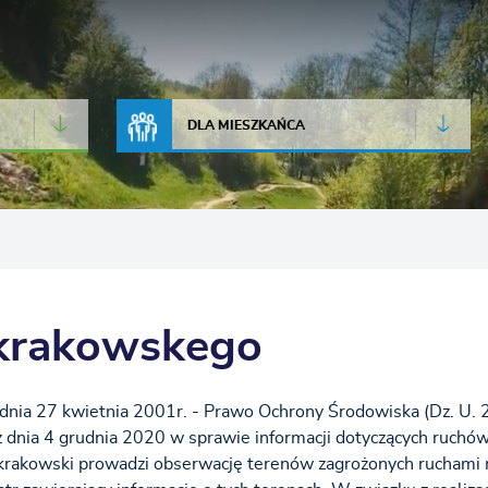
JAKOŚĆ POWIETRZA
LIVE CAMERA
DLA MIESZKAŃCA
 krakowskego
z dnia 27 kwietnia 2001r. - Prawo Ochrony Środowiska (Dz. U. 
z dnia 4 grudnia 2020 w sprawie informacji dotyczących ruch
a krakowski prowadzi obserwację terenów zagrożonych rucham