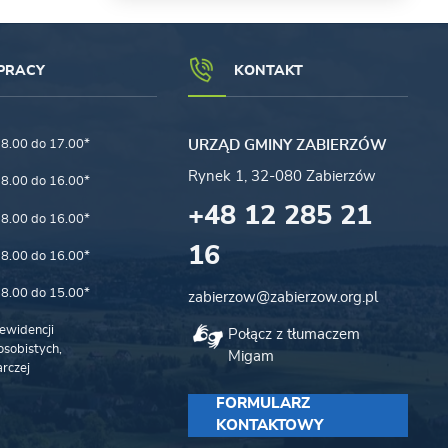
PRACY
KONTAKT
8.00 do 17.00*
URZĄD GMINY ZABIERZÓW
Rynek 1, 32-080 Zabierzów
8.00 do 16.00*
+48 12 285 21
8.00 do 16.00*
16
8.00 do 16.00*
8.00 do 15.00*
zabierzow@zabierzow.org.pl
ewidencji
Połącz z tłumaczem
sobistych,
Migam
rczej
FORMULARZ
KONTAKTOWY