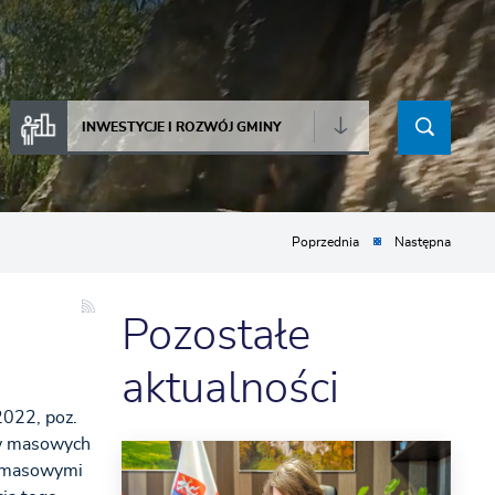
INWESTYCJE I ROZWÓJ GMINY
Poprzednia
Następna
Pozostałe
aktualności
2022, poz.
ów masowych
i masowymi