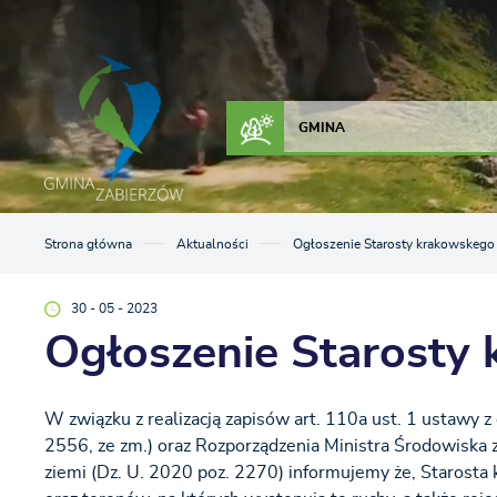
Przejdź do menu.
Przejdź do wyszukiwarki.
Przejdź do treści.
Przejdź do ustawień wielkości czcionki.
Włącz wersję kontrastową strony.
ZAŁATW SPRAWĘ
KONTAKT
GMINA
Strona główna
Aktualności
Ogłoszenie Starosty krakowskego
30 - 05 - 2023
Ogłoszenie Starosty
W związku z realizacją zapisów art. 110a ust. 1 ustawy 
2556, ze zm.) oraz Rozporządzenia Ministra Środowiska 
ziemi (Dz. U. 2020 poz. 2270) informujemy że, Starost