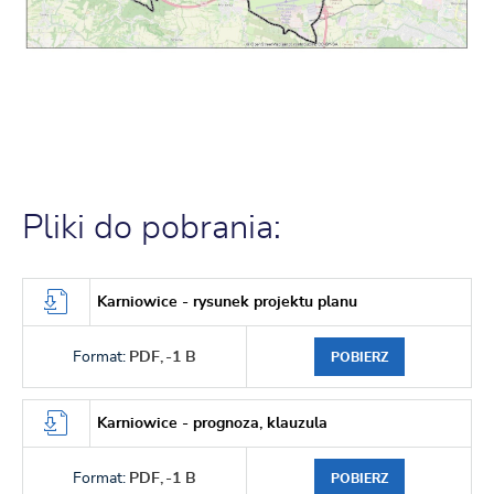
Pliki do pobrania:
Karniowice - rysunek projektu planu
Format:
PDF,
-1 B
POBIERZ
Karniowice - prognoza, klauzula
Format:
PDF,
-1 B
POBIERZ