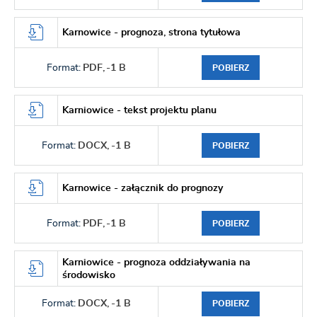
Karnowice - prognoza, strona tytułowa
Format:
PDF,
-1 B
POBIERZ
Karniowice - tekst projektu planu
Format:
DOCX,
-1 B
POBIERZ
Karnowice - załącznik do prognozy
Format:
PDF,
-1 B
POBIERZ
Karniowice - prognoza oddziaływania na
środowisko
Format:
DOCX,
-1 B
POBIERZ