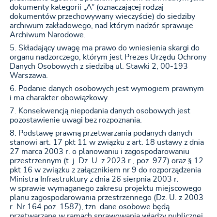
dokumenty kategorii „A” (oznaczającej rodzaj
dokumentów przechowywany wieczyście) do siedziby
archiwum zakładowego, nad którym nadzór sprawuje
Archiwum Narodowe.
Składający uwagę ma prawo do wniesienia skargi do
organu nadzorczego, którym jest Prezes Urzędu Ochrony
Danych Osobowych z siedzibą ul. Stawki 2, 00-193
Warszawa.
Podanie danych osobowych jest wymogiem prawnym
i ma charakter obowiązkowy.
Konsekwencją niepodania danych osobowych jest
pozostawienie uwagi bez rozpoznania.
Podstawę prawną przetwarzania podanych danych
stanowi art. 17 pkt 11 w związku z art. 18 ustawy z dnia
27 marca 2003 r. o planowaniu i zagospodarowaniu
przestrzennym (t. j. Dz. U. z 2023 r., poz. 977) oraz § 12
pkt 16 w związku z załącznikiem nr 9 do rozporządzenia
Ministra Infrastruktury z dnia 26 sierpnia 2003 r.
w sprawie wymaganego zakresu projektu miejscowego
planu zagospodarowania przestrzennego (Dz. U. z 2003
r. Nr 164 poz. 1587), tzn. dane osobowe będą
przetwarzane w ramach sprawowania władzy publicznej