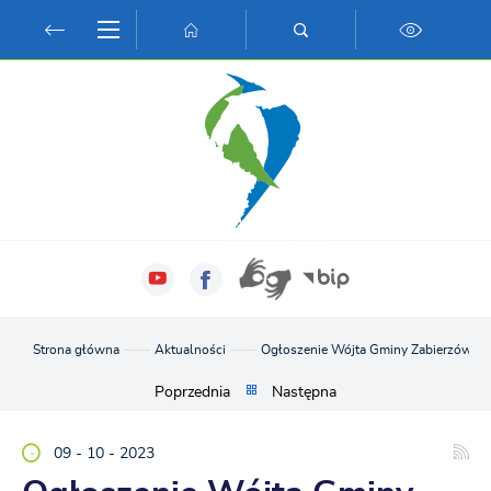
Przejdź do menu.
Przejdź do wyszukiwarki.
Przejdź do treści.
Przejdź do ustawień wielkości czcionki.
Włącz wersję kontrastową strony.
Strona główna
Aktualności
Ogłoszenie Wójta Gminy Zabierzów o 
Poprzednia
Następna
09 - 10 - 2023