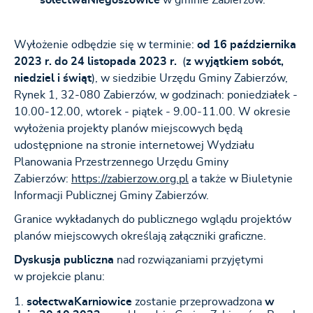
sołectwa
Niegoszowice
w gminie Zabierzów.
Wyłożenie odbędzie się w terminie:
od 16 października
2023 r. do 24 listopada 2023 r.
(
z wyjątkiem sobót,
niedziel i świąt
), w siedzibie Urzędu Gminy Zabierzów,
Rynek 1, 32-080 Zabierzów, w godzinach: poniedziałek -
10.00-12.00, wtorek - piątek - 9.00-11.00. W okresie
wyłożenia projekty planów miejscowych będą
udostępnione na stronie internetowej Wydziału
Planowania Przestrzennego Urzędu Gminy
Zabierzów:
https://zabierzow.org.pl
a także w Biuletynie
Informacji Publicznej Gminy Zabierzów.
Granice wykładanych do publicznego wglądu projektów
planów miejscowych określają załączniki graficzne.
Dyskusja publiczna
nad rozwiązaniami przyjętymi
w projekcie planu:
sołectwa
Karniowice
zostanie przeprowadzona
w