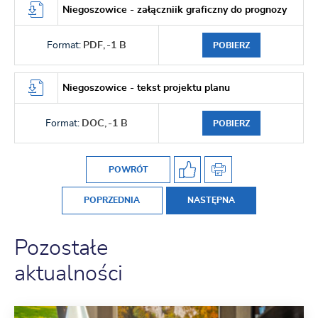
Niegoszowice - załączniik graficzny do prognozy
Format:
PDF,
-1 B
POBIERZ
Niegoszowice - tekst projektu planu
Format:
DOC,
-1 B
POBIERZ
POWRÓT
POPRZEDNIA
NASTĘPNA
Pozostałe
aktualności