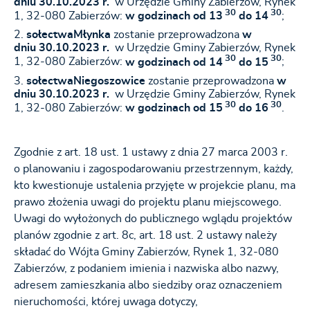
dniu
30
.10.2023 r.
w Urzędzie Gminy Zabierzów, Rynek
30
30
1, 32-080 Zabierzów:
w godzinach od 13
do 14
;
sołectwa
Młynka
zostanie przeprowadzona
w
dniu
30
.10.2023 r.
w Urzędzie Gminy Zabierzów, Rynek
30
30
1, 32-080 Zabierzów:
w godzinach od 14
do 15
;
sołectwa
Niegoszowice
zostanie przeprowadzona
w
dniu
30
.10.2023 r.
w Urzędzie Gminy Zabierzów, Rynek
30
30
1, 32-080 Zabierzów:
w godzinach od 15
do 16
.
Zgodnie z art. 18 ust. 1 ustawy z dnia 27 marca 2003 r.
o planowaniu i zagospodarowaniu przestrzennym, każdy,
kto kwestionuje ustalenia przyjęte w projekcie planu, ma
prawo złożenia uwagi do projektu planu miejscowego.
Uwagi do wyłożonych do publicznego wglądu projektów
planów zgodnie z art. 8c, art. 18 ust. 2 ustawy należy
składać do Wójta Gminy Zabierzów, Rynek 1, 32-080
Zabierzów, z podaniem imienia i nazwiska albo nazwy,
adresem zamieszkania albo siedziby oraz oznaczeniem
nieruchomości, której uwaga dotyczy,