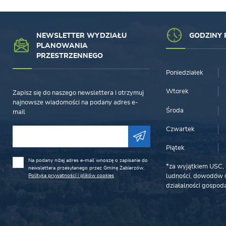
NEWSLETTER WYDZIAŁU
GODZINY 
PLANOWANIA
PRZESTRZENNEGO
Poniedziałek
Wtorek
Zapisz się do naszego newslettera i otrzymuj
najnowsze wiadomości na podany adres e-
Środa
mail
Czwartek
Piątek
Na podany niżej adres e-mail wnoszę o zapisanie do
*za wyjątkiem USC, 
newslettera przesyłanego przez Gminę Zabierzów.
Polityka prywatności i plików cookies
ludności, dowodów o
działalności gospoda