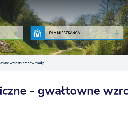
JAKOŚĆ POWIETRZA
LIVE CAMERA
DLA MIESZKAŃCA
łtowne wzrosty stanów wody
giczne - gwałtowne wzr