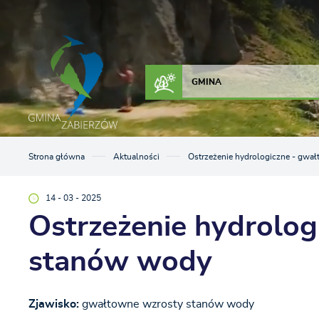
Przejdź do menu.
Przejdź do wyszukiwarki.
Przejdź do treści.
Przejdź do ustawień wielkości czcionki.
Włącz wersję kontrastową strony.
ZAŁATW SPRAWĘ
KONTAKT
GMINA
Strona główna
Aktualności
Ostrzeżenie hydrologiczne - gwa
14 - 03 - 2025
Ostrzeżenie hydrolo
stanów wody
Zjawisko:
gwałtowne wzrosty stanów wody