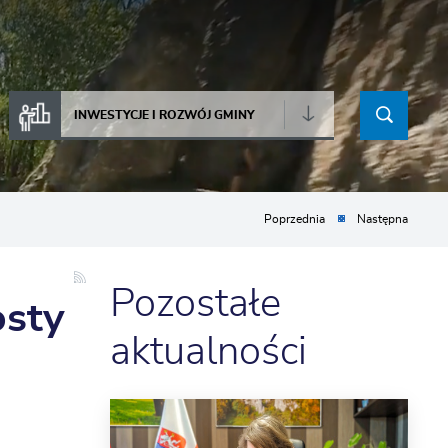
INWESTYCJE I ROZWÓJ GMINY
Poprzednia
Następna
Pozostałe
osty
aktualności