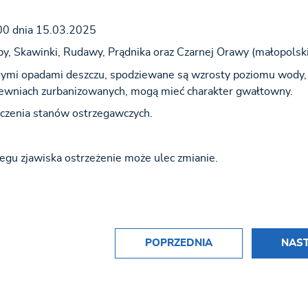
00 dnia 15.03.2025
by, Skawinki, Rudawy, Prądnika oraz Czarnej Orawy (małopolsk
mi opadami deszczu, spodziewane są wzrosty poziomu wody, 
zlewniach zurbanizowanych, mogą mieć charakter gwałtowny.
oczenia stanów ostrzegawczych.
egu zjawiska ostrzeżenie może ulec zmianie.
POPRZEDNIA
NAS