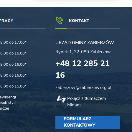
PRACY
KONTAKT
8.00 do 17.00*
URZĄD GMINY ZABIERZÓW
Rynek 1, 32-080 Zabierzów
8.00 do 16.00*
+48 12 285 21
8.00 do 16.00*
16
8.00 do 16.00*
8.00 do 15.00*
zabierzow@zabierzow.org.pl
ewidencji
Połącz z tłumaczem
sobistych,
Migam
rczej
FORMULARZ
KONTAKTOWY