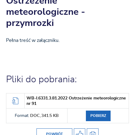
Ostrzeżenie
meteorologiczne -
przymrozki
Pełna treść w załączniku.
Pliki do pobrania:
WB-I.6331.3.81.2022 Ostrzeżenie meteorologiczne
nr 91
Format:
DOC,
341.5 KB
POBIERZ
POWRÓT