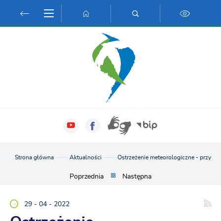
Przejdź do menu.
Przejdź do wyszukiwarki.
Przejdź do treści.
Przejdź do ustawień wielkości czcionki.
Włącz wersję kontrastową strony.
Strona główna
Aktualności
Ostrzeżenie meteorologiczne - przymro
Poprzednia
Następna
29 - 04 - 2022