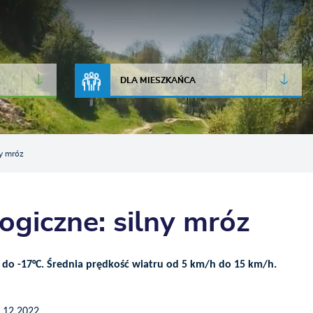
JAKOŚĆ POWIETRZA
LIVE CAMERA
DLA MIESZKAŃCA
y mróz
ogiczne: silny mróz
do -17°C. Średnia prędkość wiatru od 5 km/h do 15 km/h.
.12.2022.