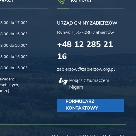
PRACY
KONTAKT
8.00 do 17.00*
URZĄD GMINY ZABIERZÓW
Rynek 1, 32-080 Zabierzów
8.00 do 16.00*
+48 12 285 21
8.00 do 16.00*
16
8.00 do 16.00*
8.00 do 15.00*
zabierzow@zabierzow.org.pl
ewidencji
Połącz z tłumaczem
sobistych,
Migam
rczej
FORMULARZ
KONTAKTOWY