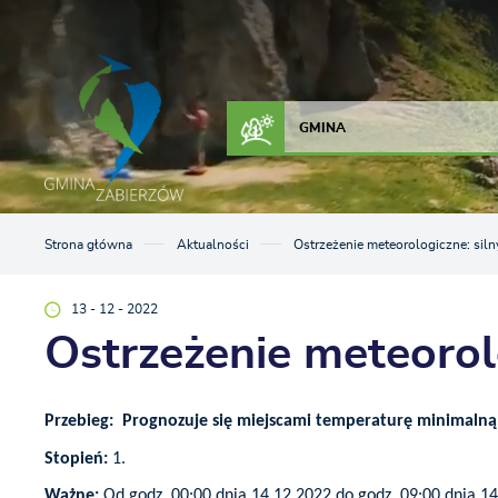
Przejdź do menu.
Przejdź do wyszukiwarki.
Przejdź do treści.
Przejdź do ustawień wielkości czcionki.
Włącz wersję kontrastową strony.
ZAŁATW SPRAWĘ
KONTAKT
GMINA
Strona główna
Aktualności
Ostrzeżenie meteorologiczne: siln
13 - 12 - 2022
Ostrzeżenie meteorol
Przebieg:
Prognozuje się miejscami temperaturę minimalną 
Stopień:
1.
Ważne:
Od godz. 00:00 dnia 14.12.2022 do godz. 09:00 dnia 14