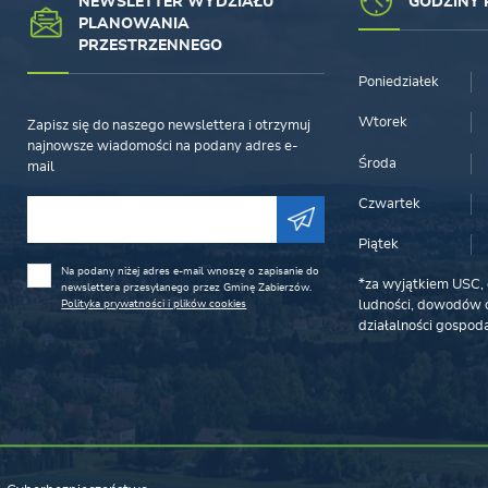
NEWSLETTER WYDZIAŁU
GODZINY 
PLANOWANIA
PRZESTRZENNEGO
Poniedziałek
Wtorek
Zapisz się do naszego newslettera i otrzymuj
najnowsze wiadomości na podany adres e-
Środa
mail
Czwartek
Piątek
Na podany niżej adres e-mail wnoszę o zapisanie do
*za wyjątkiem USC, 
newslettera przesyłanego przez Gminę Zabierzów.
Polityka prywatności i plików cookies
ludności, dowodów o
działalności gospoda