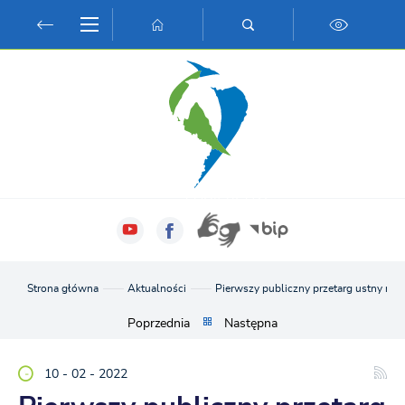
Przejdź do menu.
Przejdź do wyszukiwarki.
Przejdź do treści.
Przejdź do ustawień wielkości czcionki.
Włącz wersję kontrastową strony.
Strona główna
Aktualności
Pierwszy publiczny przetarg ustny ni
Poprzednia
Następna
10 - 02 - 2022