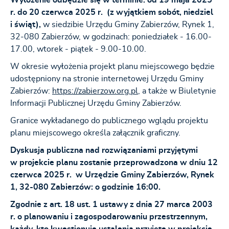
Wyłożenie odbędzie się w terminie: od 19 maja 2025
r. do 20 czerwca 2025 r. (
z wyjątkiem sobót, niedziel
i świąt
),
w siedzibie Urzędu Gminy Zabierzów, Rynek 1,
32-080 Zabierzów, w godzinach: poniedziałek - 16.00-
17.00, wtorek - piątek - 9.00-10.00.
W okresie wyłożenia projekt planu miejscowego będzie
udostępniony na stronie internetowej Urzędu Gminy
Zabierzów:
https://zabierzow.org.pl
, a także w Biuletynie
Informacji Publicznej Urzędu Gminy Zabierzów.
Granice wykładanego do publicznego wglądu projektu
planu miejscowego określa załącznik graficzny.
Dyskusja publiczna
nad rozwiązaniami przyjętymi
w projekcie planu zostanie przeprowadzona
w dniu
12
czerwca 2025 r. w Urzędzie Gminy Zabierzów, Rynek
1, 32-080 Zabierzów: o godzinie 16:00.
Zgodnie z art. 18 ust. 1 ustawy z dnia 27 marca 2003
r. o planowaniu i zagospodarowaniu przestrzennym,