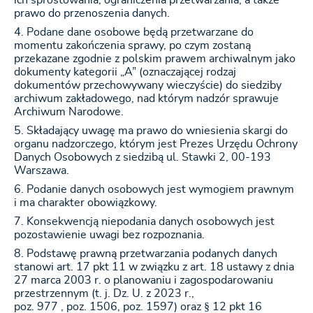
ich sprostowania, ograniczenia przetwarzania, a także
prawo do przenoszenia danych.
Podane dane osobowe będą przetwarzane do
momentu zakończenia sprawy, po czym zostaną
przekazane zgodnie z polskim prawem archiwalnym jako
dokumenty kategorii „A” (oznaczającej rodzaj
dokumentów przechowywany wieczyście) do siedziby
archiwum zakładowego, nad którym nadzór sprawuje
Archiwum Narodowe.
Składający uwagę ma prawo do wniesienia skargi do
organu nadzorczego, którym jest Prezes Urzędu Ochrony
Danych Osobowych z siedzibą ul. Stawki 2, 00-193
Warszawa.
Podanie danych osobowych jest wymogiem prawnym
i ma charakter obowiązkowy.
Konsekwencją niepodania danych osobowych jest
pozostawienie uwagi bez rozpoznania.
Podstawę prawną przetwarzania podanych danych
stanowi art. 17 pkt 11 w związku z art. 18 ustawy z dnia
27 marca 2003 r. o planowaniu i zagospodarowaniu
przestrzennym (t. j. Dz. U. z 2023 r.,
poz. 977 , poz. 1506, poz. 1597) oraz § 12 pkt 16