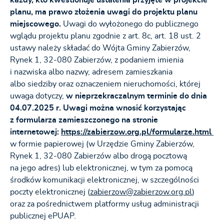
każdy, kto kwestionuje ustalenia przyjęte w projekcie
planu, ma prawo złożenia uwagi do projektu planu
miejscowego.
Uwagi do wyłożonego do publicznego
wglądu projektu planu zgodnie z art. 8c, art. 18 ust. 2
ustawy należy składać do Wójta Gminy Zabierzów,
Rynek 1, 32-080 Zabierzów, z podaniem imienia
i nazwiska albo nazwy, adresem zamieszkania
albo siedziby oraz oznaczeniem nieruchomości, której
uwaga dotyczy,
w nieprzekraczalnym terminie
do dnia
04.07.2025 r.
Uwagi można wnosić korzystając
z formularza zamieszczonego na stronie
internetowej:
https://zabierzow.org.pl/formularze.html
w formie papierowej (w Urzędzie Gminy Zabierzów,
Rynek 1, 32-080 Zabierzów albo drogą pocztową
na jego adres) lub elektronicznej, w tym za pomocą
środków komunikacji elektronicznej, w szczególności
poczty elektronicznej (
zabierzow@zabierzow.org.pl
)
oraz za pośrednictwem platformy usług administracji
publicznej ePUAP.