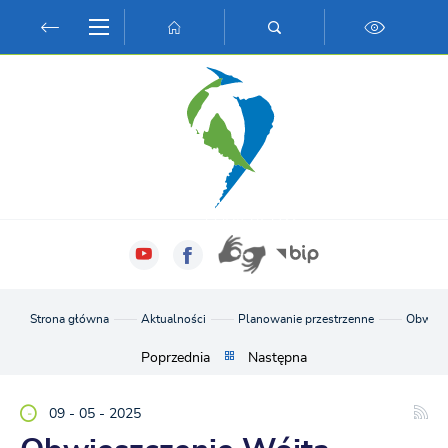
Przejdź do menu.
Przejdź do wyszukiwarki.
Przejdź do treści.
Przejdź do ustawień wielkości czcionki.
Włącz wersję kontrastową strony.
Strona główna
Aktualności
Planowanie przestrzenne
Obwiesz
Poprzednia
Następna
09 - 05 - 2025