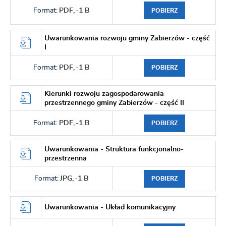
Format:
PDF,
-1 B
POBIERZ
Uwarunkowania rozwoju gminy Zabierzów - część
I
Format:
PDF,
-1 B
POBIERZ
Kierunki rozwoju zagospodarowania
przestrzennego gminy Zabierzów - część II
Format:
PDF,
-1 B
POBIERZ
Uwarunkowania - Struktura funkcjonalno-
przestrzenna
Format:
JPG,
-1 B
POBIERZ
Uwarunkowania - Układ komunikacyjny