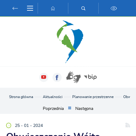
Przejdź do menu.
Przejdź do wyszukiwarki.
Przejdź do treści.
Przejdź do ustawień wielkości czcionki.
Włącz wersję kontrastową strony.
Strona główna
Aktualności
Planowanie przestrzenne
Obwiesz
Poprzednia
Następna
25 - 01 - 2024