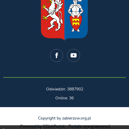
Odwiedzin: 3887902
Online: 36
Copyright by zabierzow.org.pl
Powered by
2ClickPortal
- Portale nowej generacji