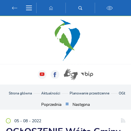
Przejdź do menu.
Przejdź do wyszukiwarki.
Przejdź do treści.
Przejdź do ustawień wielkości czcionki.
Włącz wersję kontrastową strony.
Strona główna
Aktualności
Planowanie przestrzenne
OGŁOSZE
Poprzednia
Następna
05 - 08 - 2022