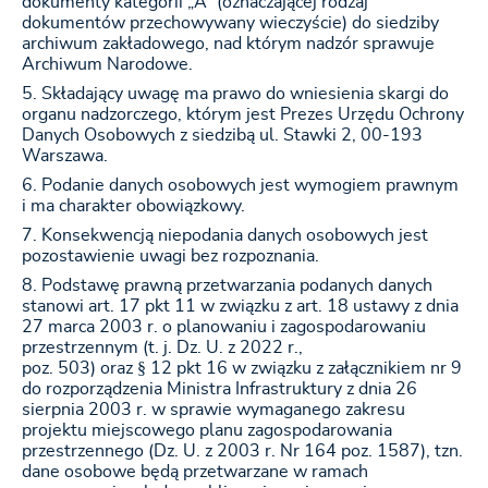
dokumenty kategorii „A” (oznaczającej rodzaj
dokumentów przechowywany wieczyście) do siedziby
archiwum zakładowego, nad którym nadzór sprawuje
Archiwum Narodowe.
Składający uwagę ma prawo do wniesienia skargi do
organu nadzorczego, którym jest Prezes Urzędu Ochrony
Danych Osobowych z siedzibą ul. Stawki 2, 00-193
Warszawa.
Podanie danych osobowych jest wymogiem prawnym
i ma charakter obowiązkowy.
Konsekwencją niepodania danych osobowych jest
pozostawienie uwagi bez rozpoznania.
Podstawę prawną przetwarzania podanych danych
stanowi art. 17 pkt 11 w związku z art. 18 ustawy z dnia
27 marca 2003 r. o planowaniu i zagospodarowaniu
przestrzennym (t. j. Dz. U. z 2022 r.,
poz. 503) oraz § 12 pkt 16 w związku z załącznikiem nr 9
do rozporządzenia Ministra Infrastruktury z dnia 26
sierpnia 2003 r. w sprawie wymaganego zakresu
projektu miejscowego planu zagospodarowania
przestrzennego (Dz. U. z 2003 r. Nr 164 poz. 1587), tzn.
dane osobowe będą przetwarzane w ramach