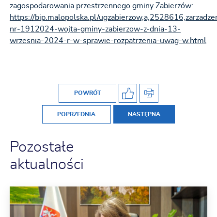
zagospodarowania przestrzennego gminy Zabierzów:
https://bip.malopolska.pl/ugzabierzow,a,2528616,zarzadze
nr-1912024-wojta-gminy-zabierzow-z-dnia-13-
wrzesnia-2024-r-w-sprawie-rozpatrzenia-uwag-w.html
POWRÓT
POPRZEDNIA
NASTĘPNA
Pozostałe
aktualności