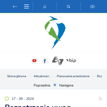
Przejdź do menu.
Przejdź do wyszukiwarki.
Przejdź do treści.
Przejdź do ustawień wielkości czcionki.
Włącz wersję kontrastową strony.
Strona główna
Aktualności
Planowanie przestrzenne
Rozpatr
Poprzednia
Następna
17 - 09 - 2024