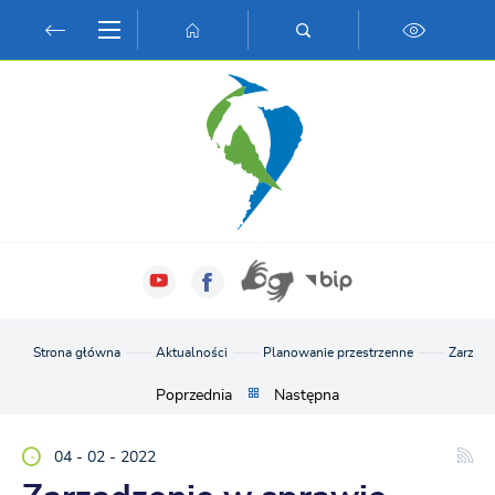
Przejdź do menu.
Przejdź do wyszukiwarki.
Przejdź do treści.
Przejdź do ustawień wielkości czcionki.
Włącz wersję kontrastową strony.
Strona główna
Aktualności
Planowanie przestrzenne
Zarządz
Poprzednia
Następna
04 - 02 - 2022