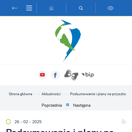
Przejdź do menu.
Przejdź do wyszukiwarki.
Przejdź do treści.
Przejdź do ustawień wielkości czcionki.
Włącz wersję kontrastową strony.
Strona główna
Aktualności
Podsumowanie i plany na przyszłość C
Poprzednia
Następna
26 - 02 - 2025