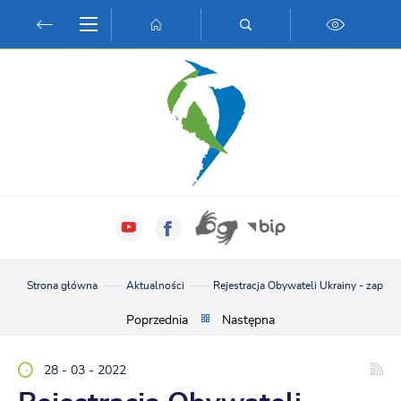
Przejdź do menu.
Przejdź do wyszukiwarki.
Przejdź do treści.
Przejdź do ustawień wielkości czcionki.
Włącz wersję kontrastową strony.
Strona główna
Aktualności
Rejestracja Obywateli Ukrainy - zapisy 
Poprzednia
Następna
28 - 03 - 2022