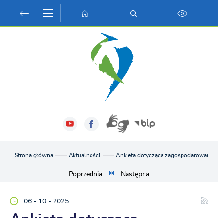
Przejdź do menu.
Przejdź do wyszukiwarki.
Przejdź do treści.
Przejdź do ustawień wielkości czcionki.
Włącz wersję kontrastową strony.
Strona główna
Aktualności
Ankieta dotycząca zagospodarowania
Poprzednia
Następna
06 - 10 - 2025