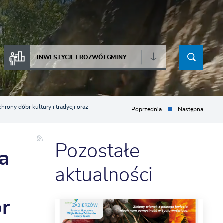
INWESTYCJE I ROZWÓJ GMINY
rony dóbr kultury i tradycji oraz
Poprzednia
Następna
Pozostałe
a
aktualności
br