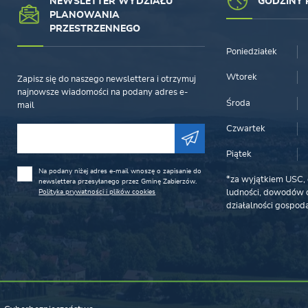
NEWSLETTER WYDZIAŁU
GODZINY 
PLANOWANIA
PRZESTRZENNEGO
Poniedziałek
Wtorek
Zapisz się do naszego newslettera i otrzymuj
najnowsze wiadomości na podany adres e-
Środa
mail
Czwartek
Piątek
Na podany niżej adres e-mail wnoszę o zapisanie do
*za wyjątkiem USC, 
newslettera przesyłanego przez Gminę Zabierzów.
Polityka prywatności i plików cookies
ludności, dowodów o
działalności gospoda