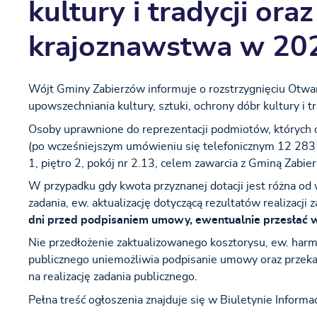
kultury i tradycji ora
krajoznawstwa w 202
Wójt Gminy Zabierzów informuje o rozstrzygnięciu Otwart
upowszechniania kultury, sztuki, ochrony dóbr kultury i 
Osoby uprawnione do reprezentacji podmiotów, których o
(po wcześniejszym umówieniu się telefonicznym 12 283
1, piętro 2, pokój nr 2.13, celem zawarcia z Gminą Zabie
W przypadku gdy kwota przyznanej dotacji jest różna od 
zadania, ew. aktualizację dotyczącą rezultatów realizacj
dni przed podpisaniem umowy, ewentualnie przesłać w 
Nie przedłożenie zaktualizowanego kosztorysu, ew. harmon
publicznego uniemożliwia podpisanie umowy oraz przek
na realizację zadania publicznego.
Pełna treść ogłoszenia znajduje się w Biuletynie Informacj