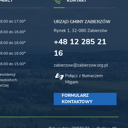
PRACY
KONTAKT
8.00 do 17.00*
URZĄD GMINY ZABIERZÓW
Rynek 1, 32-080 Zabierzów
8.00 do 16.00*
+48 12 285 21
8.00 do 16.00*
16
8.00 do 16.00*
8.00 do 15.00*
zabierzow@zabierzow.org.pl
ewidencji
Połącz z tłumaczem
sobistych,
Migam
rczej
FORMULARZ
KONTAKTOWY