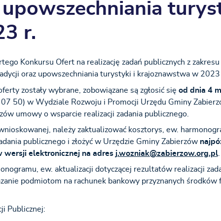
z upowszechniania turyst
3 r.
ego Konkursu Ofert na realizację zadań publicznych z zakresu
tradycji oraz upowszechniania turystyki i krajoznawstwa w 2023
ferty zostały wybrane, zobowiązane są zgłosić się
od dnia
4 m
 07 50)
w Wydziale Rozwoju i Promocji Urzędu Gminy Zabierz
rzów umowy o wsparcie realizacji zadania publicznego.
wnioskowanej, należy zaktualizować kosztorys, ew. harmonogra
i zadania publicznego i złożyć w Urzędzie Gminy Zabierzów
najpóź
wersji elektronicznej na adres
j.wozniak@zabierzow.org.pl
.
ogramu, ew. aktualizacji dotyczącej rezultatów realizacji zad
azanie podmiotom na rachunek bankowy przyznanych środków 
i Publicznej: