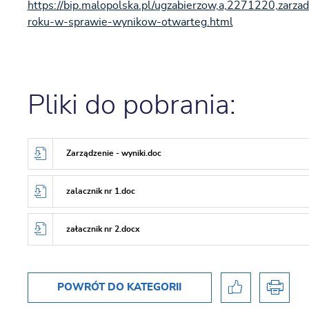
https://bip.malopolska.pl/ugzabierzow,a,2271220,zar
roku-w-sprawie-wynikow-otwarteg.html
Pliki do pobrania:
Zarządzenie - wyniki.doc
zalacznik nr 1.doc
załacznik nr 2.docx
POWRÓT
DO KATEGORII