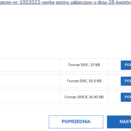
zadzenie-nr-1002023-wojta-gminy-zabierzow-z-dnia-28-kwiet
PO
Format:
DOC,
37 KB
PO
Format:
DOC,
51.5 KB
PO
Format:
DOCX,
16.41 KB
POPRZEDNIA
NAS