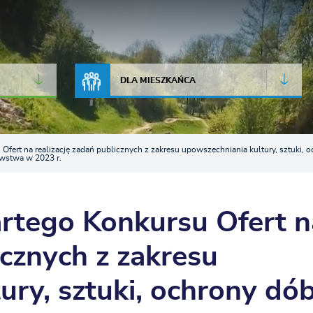
JAKOŚĆ POWIETRZA
LIVE CAMERA
DLA MIESZKAŃCA
fert na realizację zadań publicznych z zakresu upowszechniania kultury, sztuki, och
awstwa w 2023 r.
rtego Konkursu Ofert n
icznych z zakresu
ury, sztuki, ochrony dó