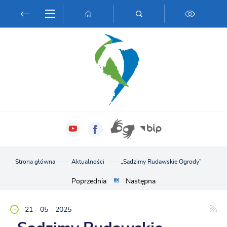
Przejdź do menu.
Przejdź do wyszukiwarki.
Przejdź do treści.
Przejdź do ustawień wielkości czcionki.
Włącz wersję kontrastową strony.
Strona główna
Aktualności
„Sadzimy Rudawskie Ogrody”
Poprzednia
Następna
21 - 05 - 2025