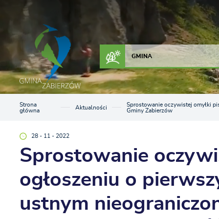
Przejdź do menu.
Przejdź do wyszukiwarki.
Przejdź do treści.
Przejdź do ustawień wielkości czcionki.
Włącz wersję kontrastową strony.
ZAŁATW SPRAWĘ
KONTAKT
GMINA
Strona
Sprostowanie oczywistej omyłki pi
Aktualności
główna
Gminy Zabierzów
28 - 11 - 2022
Sprostowanie oczywis
ogłoszeniu o pierws
ustnym nieograniczon