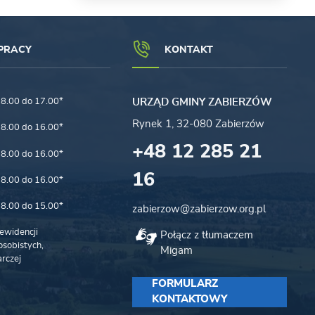
PRACY
KONTAKT
8.00 do 17.00*
URZĄD GMINY ZABIERZÓW
Rynek 1, 32-080 Zabierzów
8.00 do 16.00*
+48 12 285 21
8.00 do 16.00*
16
8.00 do 16.00*
8.00 do 15.00*
zabierzow@zabierzow.org.pl
ewidencji
Połącz z tłumaczem
sobistych,
Migam
rczej
FORMULARZ
KONTAKTOWY