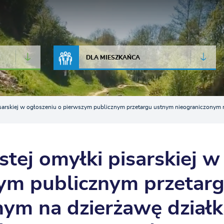
JAKOŚĆ POWIETRZA
LIVE CAMERA
DLA MIESZKAŃCA
sarskiej w ogłoszeniu o pierwszym publicznym przetargu ustnym nieograniczonym n
tej omyłki pisarskiej w
zym publicznym przetar
ym na dzierżawę działk