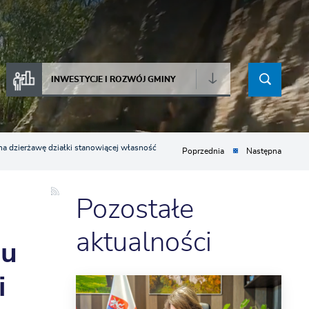
INWESTYCJE I ROZWÓJ GMINY
a dzierżawę działki stanowiącej własność
Poprzednia
Następna
Pozostałe
aktualności
gu
i