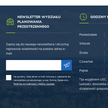
NEWSLETTER WYDZIAŁU
GODZINY 
PLANOWANIA
PRZESTRZENNEGO
Poniedziałek
Wtorek
Zapisz się do naszego newslettera i otrzymuj
najnowsze wiadomości na podany adres e-
Środa
mail
Czwartek
Piątek
Na podany niżej adres e-mail wnoszę o zapisanie do
*za wyjątkiem USC, 
newslettera przesyłanego przez Gminę Zabierzów.
Polityka prywatności i plików cookies
ludności, dowodów o
działalności gospoda