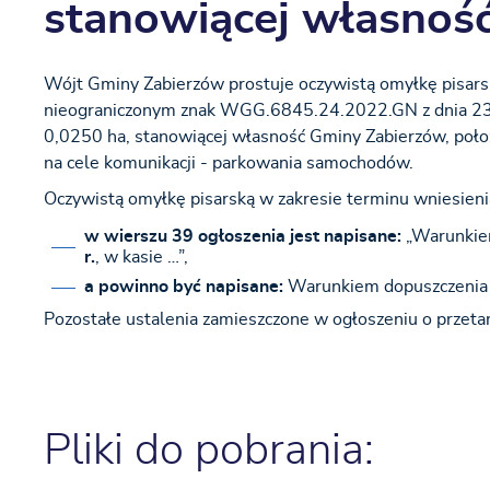
stanowiącej własnoś
Wójt Gminy Zabierzów prostuje oczywistą omyłkę pisar
nieograniczonym znak WGG.6845.24.2022.GN z dnia 23.11
0,0250 ha, stanowiącej własność Gminy Zabierzów, położ
na cele komunikacji - parkowania samochodów.
Oczywistą omyłkę pisarską w zakresie terminu wniesieni
w wierszu 39 ogłoszenia
jest napisane:
„Warunkiem
r.
, w kasie …”,
a powinno być napisane:
Warunkiem dopuszczenia d
Pozostałe ustalenia zamieszczone w ogłoszeniu o przetar
Pliki do pobrania: