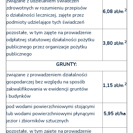
związane z udzielaniem świadczeń
zdrowotnych w rozumieniu przepisów
2
6,08 zł/m
o działalności leczniczej, zajęte przez
podmioty udzielające tych świadczeń
pozostałe, w tym zajęte na prowadzenie
odpłatnej statutowej działalności pożytku
2
3,80 zł/m
publicznego przez organizacje pożytku
publicznego
GRUNTY:
związane z prowadzeniem działalności
gospodarczej bez względu na sposób
2
1,15 zł/m
zakwalifikowania w ewidencji gruntów
i budynków
pod wodami powierzchniowymi stojącymi
lub wodami powierzchniowymi płynącymi
5,95 zł/ha
jezior i zbiorników sztucznych
pozostałe, w tym zajęte na prowadzenie