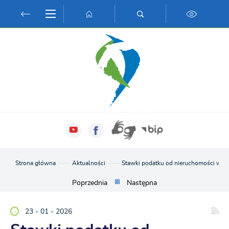
Przejdź do menu.
Przejdź do wyszukiwarki.
Przejdź do treści.
Przejdź do ustawień wielkości czcionki.
Włącz wersję kontrastową strony.
Strona główna
Aktualności
Stawki podatku od nieruchomości w 20
Poprzednia
Następna
23 - 01 - 2026