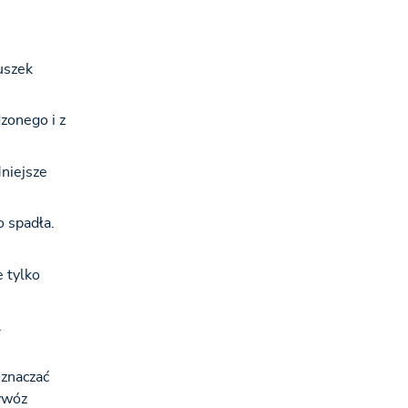
uszek
zonego i z
niejsze
 spadła.
 tylko
.
oznaczać
ywóz