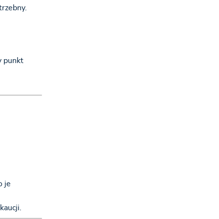
trzebny.
y punkt
 je
kaucji.