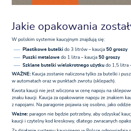
Jakie opakowania zosta
W polskim systemie kaucyjnym znajdują się:
Plastikowe butelki
do 3 litrów – kaucja
50 groszy
Puszki metalowe
do 1 litra – kaucja
50 groszy
Szklane butelki wielokrotnego użytku
do 1,5 litra 
WAŻNE:
Kaucja zostanie naliczona tylko za butelki i pus
w automatach oraz w punktach zwrotu (sklepach).
Kwota kaucji nie jest wliczona w cenę napoju na sklepowe
znaku kaucji. Kaucja za opakowanie napoju ze znakiem kau
z napojami. Na paragonie pojawia się osobno, jako oddzie
Ważne:
paragon nie będzie potrzebny, aby odzyskać kau
kaucji i czytelny kod kreskowy, dlatego zwracanych opako
Za działanie systemu kaucyjnego w Polsce odpowiadają op