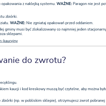
u opakowania z naklejką systemu.
WAŻNE:
Paragon nie jest po
u zbiórki.
ziału.
WAŻNE:
Nie zgniataj opakowań przed oddaniem.
ej gminy musi być zlokalizowany co najmniej jeden stacjonarn
oza sklepami.
m-kaucyjny
anie do zwrotu?
ecyklingu.
akiem kaucji i kod kreskowy muszą być czytelne, aby można było
zbiórki (np. w pobliskim sklepie), otrzymujesz zwrot pobranej 