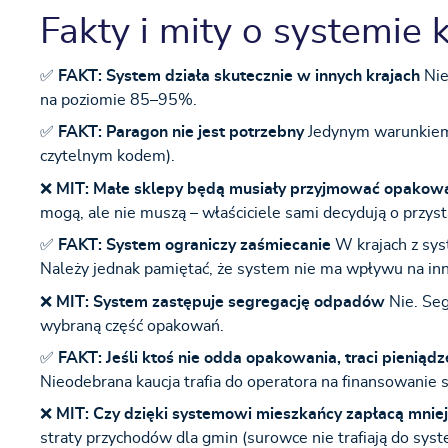
Fakty i mity o systemie
✅
FAKT: System działa skutecznie w innych krajach
Nie
na poziomie 85–95%.
✅
FAKT: Paragon nie jest potrzebny
Jedynym warunkiem 
czytelnym kodem).
❌
MIT: Małe sklepy będą musiały przyjmować opakow
mogą, ale nie muszą – właściciele sami decydują o przys
✅
FAKT: System ograniczy zaśmiecanie
W krajach z sys
Należy jednak pamiętać, że system nie ma wpływu na inne
❌
MIT: System zastępuje segregację odpadów
Nie. Seg
wybraną część opakowań.
✅
FAKT: Jeśli ktoś nie odda opakowania, traci pieniądz
Nieodebrana kaucja trafia do operatora na finansowanie 
❌
MIT: Czy dzięki systemowi mieszkańcy zapłacą mnie
straty przychodów dla gmin (surowce nie trafiają do s