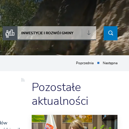
INWESTYCJE I ROZWÓJ GMINY
Poprzednia
Następna
Pozostałe
aktualności
adów