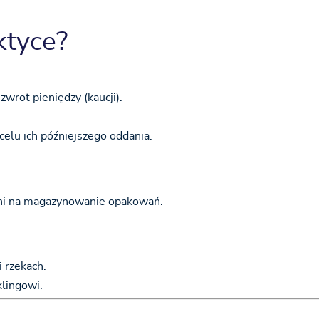
ktyce?
wrot pieniędzy (kaucji).
elu ich późniejszego oddania.
ni na magazynowanie opakowań.
 rzekach.
klingowi.