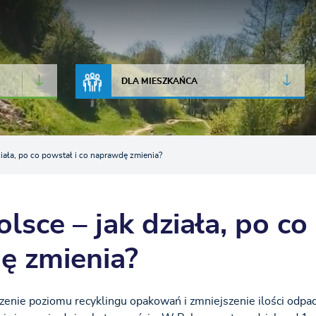
JAKOŚĆ POWIETRZA
LIVE CAMERA
DLA MIESZKAŃCA
iała, po co powstał i co naprawdę zmienia?
sce – jak działa, po co
ę zmienia?
szenie poziomu recyklingu opakowań i zmniejszenie ilości odp