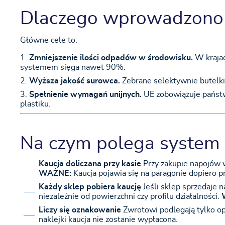
Dlaczego wprowadzono 
Główne cele to:
Zmniejszenie ilości odpadów w środowisku.
W krajac
systemem sięga nawet 90%.
Wyższa jakość surowca.
Zebrane selektywnie butelki 
Spełnienie wymagań unijnych.
UE zobowiązuje państwa
plastiku.
Na czym polega system 
Kaucja doliczana przy kasie
Przy zakupie napojów 
WAŻNE:
Kaucja pojawia się na paragonie dopiero pr
Każdy sklep pobiera kaucję
Jeśli sklep sprzedaje 
niezależnie od powierzchni czy profilu działalności.
Liczy się oznakowanie
Zwrotowi podlegają tylko o
naklejki kaucja nie zostanie wypłacona.