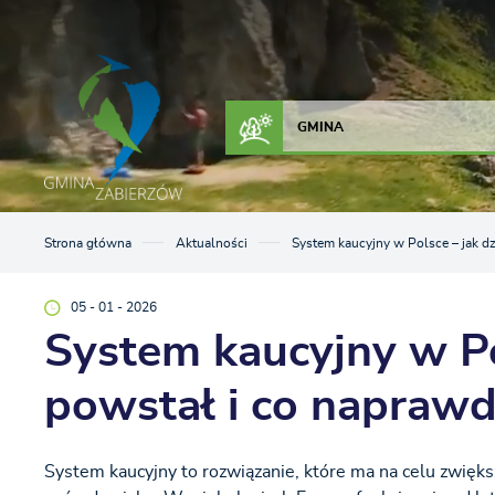
Przejdź do menu.
Przejdź do wyszukiwarki.
Przejdź do treści.
Przejdź do ustawień wielkości czcionki.
Włącz wersję kontrastową strony.
ZAŁATW SPRAWĘ
KONTAKT
GMINA
Strona główna
Aktualności
System kaucyjny w Polsce – jak dz
05 - 01 - 2026
System kaucyjny w Pol
powstał i co naprawd
System kaucyjny to rozwiązanie, które ma na celu zwięk