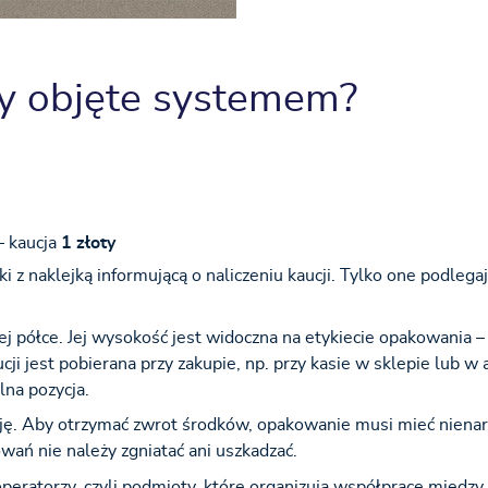
ły objęte systemem?
– kaucja
1 złoty
zki z naklejką informującą o naliczeniu kaucji. Tylko one podleg
j półce. Jej wysokość jest widoczna na etykiecie opakowania – 
cji jest pobierana przy zakupie, np. przy kasie w sklepie lub w
lna pozycja.
cję. Aby otrzymać zwrot środków, opakowanie musi mieć niena
wań nie należy zgniatać ani uszkadzać.
eratorzy, czyli podmioty, które organizują współpracę między