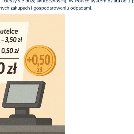
i cieszy się dużą skutecznością. W Polsce system działa od 1 
nnych zakupach i gospodarowaniu odpadami.