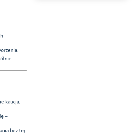
ch
worzenia.
ólnie
e kaucja.
ję –
nia bez tej