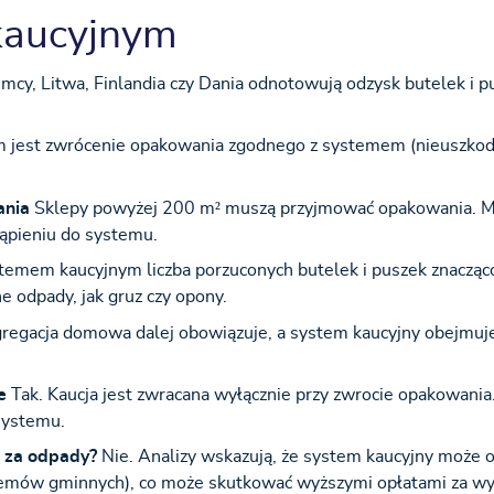
 kaucyjnym
mcy, Litwa, Finlandia czy Dania odnotowują odzysk butelek i p
jest zwrócenie opakowania zgodnego z systemem (nieuszkod
ania
Sklepy powyżej 200 m² muszą przyjmować opakowania. M
tąpieniu do systemu.
temem kaucyjnym liczba porzuconych butelek i puszek znacząco
 odpady, jak gruz czy opony.
regacja domowa dalej obowiązuje, a system kaucyjny obejmuje
e
Tak. Kaucja jest zwracana wyłącznie przy zwrocie opakowania
systemu.
j za odpady?
Nie. Analizy wskazują, że system kaucyjny może 
ystemów gminnych), co może skutkować wyższymi opłatami za w