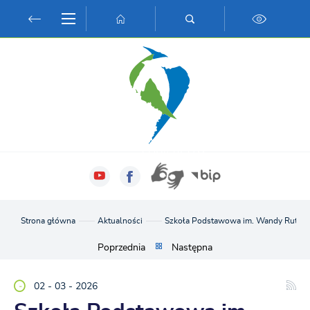
Przejdź do menu.
Przejdź do wyszukiwarki.
Przejdź do treści.
Przejdź do ustawień wielkości czcionki.
Włącz wersję kontrastową strony.
Strona główna
Aktualności
Szkoła Podstawowa im. Wandy Rutkiew
Poprzednia
Następna
02 - 03 - 2026