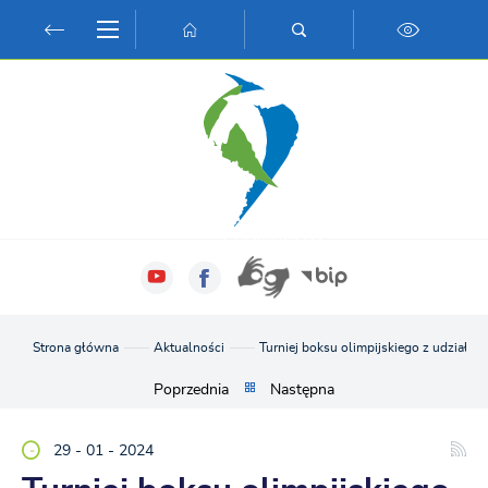
Przejdź do menu.
Przejdź do wyszukiwarki.
Przejdź do treści.
Przejdź do ustawień wielkości czcionki.
Włącz wersję kontrastową strony.
Strona główna
Aktualności
Turniej boksu olimpijskiego z udział
Poprzednia
Następna
29 - 01 - 2024