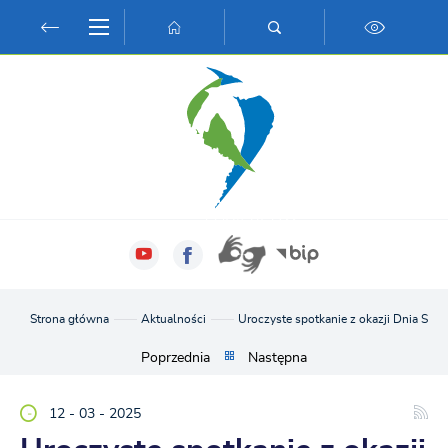
Przejdź do menu.
Przejdź do wyszukiwarki.
Przejdź do treści.
Przejdź do ustawień wielkości czcionki.
Włącz wersję kontrastową strony.
Strona główna
Aktualności
Uroczyste spotkanie z okazji Dnia Sołt
Poprzednia
Następna
12 - 03 - 2025