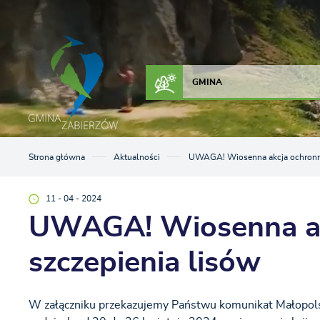
Przejdź do menu.
Przejdź do wyszukiwarki.
Przejdź do treści.
Przejdź do ustawień wielkości czcionki.
Włącz wersję kontrastową strony.
ZAŁATW SPRAWĘ
KONTAKT
GMINA
Strona główna
Aktualności
UWAGA! Wiosenna akcja ochronne
11 - 04 - 2024
UWAGA! Wiosenna ak
szczepienia lisów
W załączniku przekazujemy Państwu komunikat Małopol