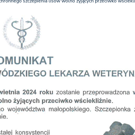
chronnego szczepienia lisów wolno żyjących przeciwko wściekli