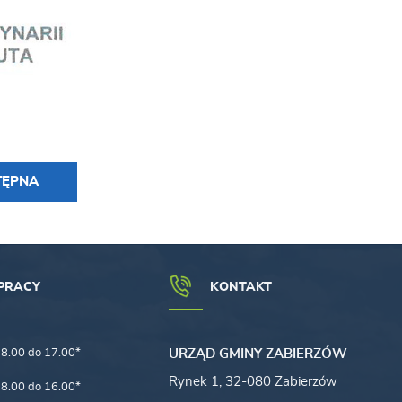
TĘPNA
PRACY
KONTAKT
8.00 do 17.00*
URZĄD GMINY ZABIERZÓW
Rynek 1, 32-080 Zabierzów
8.00 do 16.00*