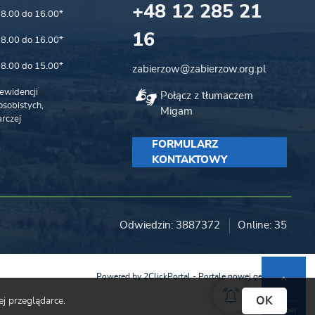
+48 12 285 21
8.00 do 16.00*
16
8.00 do 16.00*
8.00 do 15.00*
zabierzow@zabierzow.org.pl
ewidencji
Połącz z tłumaczem
sobistych,
Migam
rczej
FORMULARZ
KONTAKTOWY
Odwiedzin: 3887372
Online: 35
Powered by
2ClickPortal
- Portale nowej generacji
DO GÓRY