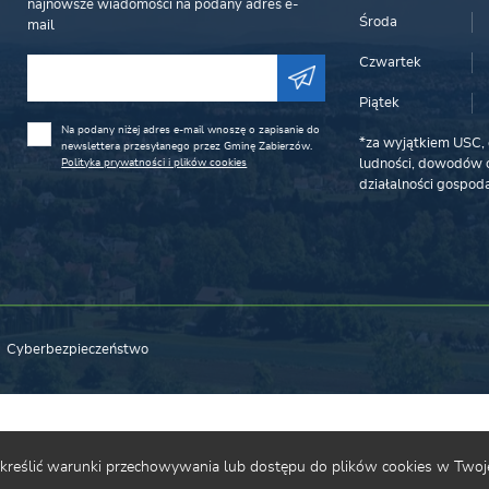
najnowsze wiadomości na podany adres e-
Środa
mail
Czwartek
Piątek
Na podany niżej adres e-mail wnoszę o zapisanie do
*za wyjątkiem USC, 
newslettera przesyłanego przez Gminę Zabierzów.
Polityka prywatności i plików cookies
ludności, dowodów o
działalności gospoda
Cyberbezpieczeństwo