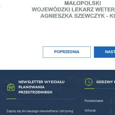
POPRZEDNIA
NAS
NEWSLETTER WYDZIAŁU
GODZINY 
PLANOWANIA
PRZESTRZENNEGO
Poniedziałek
Wtorek
Zapisz się do naszego newslettera i otrzymuj