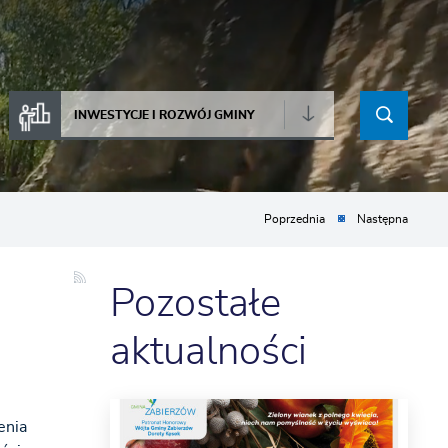
INWESTYCJE I ROZWÓJ GMINY
Poprzednia
Następna
Pozostałe
aktualności
enia