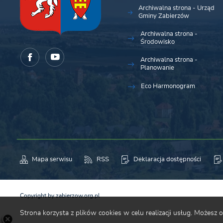
Archiwalna strona - Urząd
Gminy Zabierzów
Archiwalna strona -
Środowisko
Archiwalna strona -
Planowanie
Eco Harmonogram
Mapa serwisu
RSS
Deklaracja dostępności
Copyright by zabierzow.org.pl