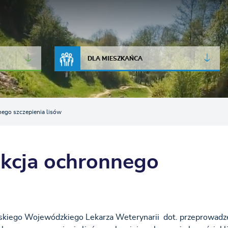
JAKOŚĆ POWIETRZA
LIVE CAMERA
DLA MIESZKAŃCA
go szczepienia lisów
cja ochronnego
skiego Wojewódzkiego Lekarza Weterynarii dot. przeprowadz