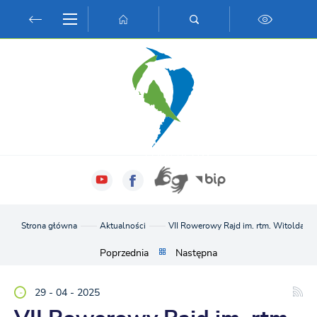
Przejdź do menu.
Przejdź do wyszukiwarki.
Przejdź do treści.
Przejdź do ustawień wielkości czcionki.
Włącz wersję kontrastową strony.
Strona główna
Aktualności
VII Rowerowy Rajd im. rtm. Witolda Pi
Poprzednia
Następna
29 - 04 - 2025