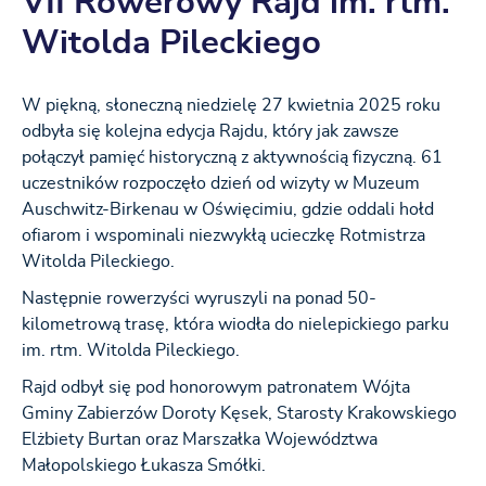
VII Rowerowy Rajd im. rtm.
Witolda Pileckiego
W piękną, słoneczną niedzielę 27 kwietnia 2025 roku
odbyła się kolejna edycja Rajdu, który jak zawsze
połączył pamięć historyczną z aktywnością fizyczną. 61
uczestników rozpoczęło dzień od wizyty w Muzeum
Auschwitz-Birkenau w Oświęcimiu, gdzie oddali hołd
ofiarom i wspominali niezwykłą ucieczkę Rotmistrza
Witolda Pileckiego.
Następnie rowerzyści wyruszyli na ponad 50-
kilometrową trasę, która wiodła do nielepickiego parku
im. rtm. Witolda Pileckiego.
Rajd odbył się pod honorowym patronatem Wójta
Gminy Zabierzów Doroty Kęsek, Starosty Krakowskiego
Elżbiety Burtan oraz Marszałka Województwa
Małopolskiego Łukasza Smółki.