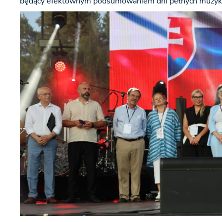
będący efektownym podsumowaniem dni pełnych muzyki