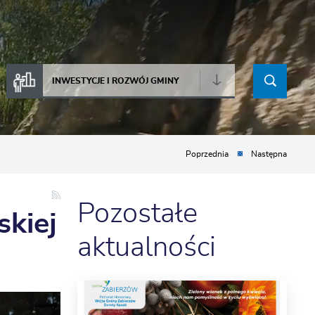
INWESTYCJE I ROZWÓJ GMINY
Poprzednia
Następna
Pozostałe
skiej
aktualności