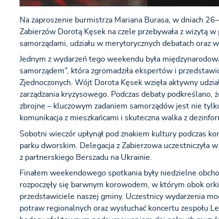
Na zaproszenie burmistrza Mariana Burasa, w dniach 2
Zabierzów Dorotą Kęsek na czele przebywała z wizytą w p
samorządami, udziału w merytorycznych debatach oraz w
Jednym z wydarzeń tego weekendu była międzynarodowa
samorządem”, która zgromadziła ekspertów i przedstawicie
Zjednoczonych. Wójt Dorota Kęsek wzięła aktywny ud
zarządzania kryzysowego. Podczas debaty podkreślano, ż
zbrojne – kluczowym zadaniem samorządów jest nie tylko
komunikacja z mieszkańcami i skuteczna walka z dezinfor
Sobotni wieczór upłynął pod znakiem kultury podczas k
parku dworskim. Delegacja z Zabierzowa uczestniczyła w
z partnerskiego Berszadu na Ukrainie.
Finałem weekendowego spotkania były niedzielne obcho
rozpoczęły się barwnym korowodem, w którym obok orkiest
przedstawiciele naszej gminy. Uczestnicy wydarzenia mo
potraw regionalnych oraz wysłuchać koncertu zespołu L