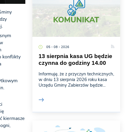
 Gminy
ędzy
j.
esnym
ów
05 - 08 - 2026
m
13 sierpnia kasa UG będzie
 konflikty
czynna do godziny 14.00
a
Informuję, że z przyczyn technicznych,
w dniu 13 sierpnia 2026 roku kasa
bytkowym
Urzędu Gminy Zabierzów będzie...
n.
i
ię
ić kiermasze
ogni,