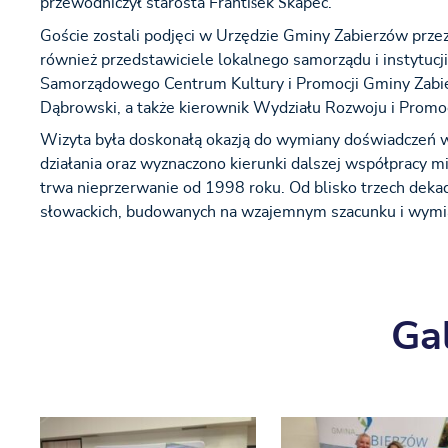
przewodniczył starosta František Škapec.
Goście zostali podjęci w Urzędzie Gminy Zabierzów prze
również przedstawiciele lokalnego samorządu i instytucji
Samorządowego Centrum Kultury i Promocji Gminy Zabierz
Dąbrowski, a także kierownik Wydziału Rozwoju i Promoc
Wizyta była doskonałą okazją do wymiany doświadczeń
działania oraz wyznaczono kierunki dalszej współpracy 
trwa nieprzerwanie od 1998 roku. Od blisko trzech dekad
słowackich, budowanych na wzajemnym szacunku i wymia
Gal