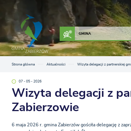
Przejdź do menu.
Przejdź do wyszukiwarki.
Przejdź do treści.
Przejdź do ustawień wielkości czcionki.
Włącz wersję kontrastową strony.
ZAŁATW SPRAWĘ
KONTAKT
GMINA
Strona główna
Aktualności
Wizyta delegacji z partnerskiej g
07 - 05 - 2026
Wizyta delegacji z pa
Zabierzowie
6 maja 2026 r. gmina Zabierzów gościła delegację z zapr