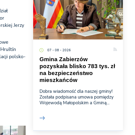
ział
or
skiej Jerzy
sowe
Hruštín
07 - 08 - 2026
acji polsko-
Gmina Zabierzów
pozyskała blisko 783 tys. zł
na bezpieczeństwo
mieszkańców
Dobra wiadomość dla naszej gminy!
Została podpisana umowa pomiędzy
Wojewodą Małopolskim a Gminą...