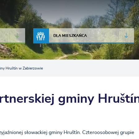
JAKOŚĆ POWIETRZA
LIVE CAMERA
DLA MIESZKAŃCA
miny Hruštín w Zabierzowie
rtnerskiej gminy Hruští
zyjaźnionej słowackiej gminy Hruštín. Czteroosobowej grupie