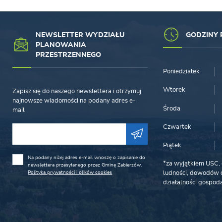
NEWSLETTER WYDZIAŁU
GODZINY 
PLANOWANIA
PRZESTRZENNEGO
Poniedziałek
Wtorek
Zapisz się do naszego newslettera i otrzymuj
najnowsze wiadomości na podany adres e-
Środa
mail
Czwartek
Piątek
Na podany niżej adres e-mail wnoszę o zapisanie do
*za wyjątkiem USC, 
newslettera przesyłanego przez Gminę Zabierzów.
Polityka prywatności i plików cookies
ludności, dowodów o
działalności gospoda