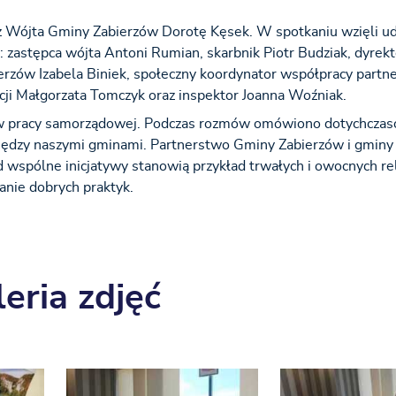
z Wójta Gminy Zabierzów Dorotę Kęsek. W spotkaniu wzięli ud
: zastępca wójta Antoni Rumian, skarbnik Piotr Budziak, dyrekt
ów Izabela Biniek, społeczny koordynator współpracy partner
ji Małgorzata Tomczyk oraz inspektor Joanna Woźniak.
 w pracy samorządowej. Podczas rozmów omówiono dotychcza
między naszymi gminami. Partnerstwo Gminy Zabierzów i gminy 
 wspólne inicjatywy stanowią przykład trwałych i owocnych rel
nie dobrych praktyk.
eria zdjęć