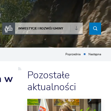
INWESTYCJE I ROZWÓJ GMINY
Poprzednia
Następna
Pozostałe
n w
aktualności