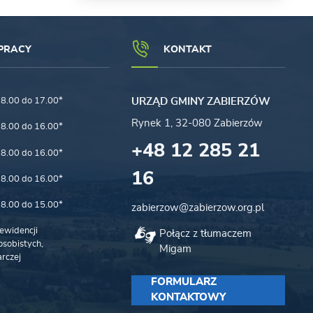
PRACY
KONTAKT
8.00 do 17.00*
URZĄD GMINY ZABIERZÓW
Rynek 1, 32-080 Zabierzów
8.00 do 16.00*
+48 12 285 21
8.00 do 16.00*
16
8.00 do 16.00*
8.00 do 15.00*
zabierzow@zabierzow.org.pl
ewidencji
Połącz z tłumaczem
sobistych,
Migam
rczej
FORMULARZ
KONTAKTOWY