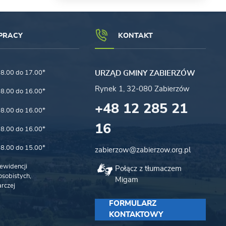
PRACY
KONTAKT
8.00 do 17.00*
URZĄD GMINY ZABIERZÓW
Rynek 1, 32-080 Zabierzów
8.00 do 16.00*
+48 12 285 21
8.00 do 16.00*
16
8.00 do 16.00*
8.00 do 15.00*
zabierzow@zabierzow.org.pl
ewidencji
Połącz z tłumaczem
sobistych,
Migam
rczej
FORMULARZ
KONTAKTOWY