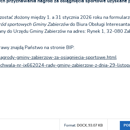
ch przyznawania nagród za osiągnięcia sportowe uzyskane 
zostać złożony między 1. a 31 stycznia 2026 roku na formularz
ród sportowych Gminy Zabierzów
do Biura Obsługi Interesant
słany do Urzędu Gminy Zabierzów na adres: Rynek 1, 32-080 Z
awy znajdą Państwo na stronie BIP:
nagrody-gminy-zabierzow-za-osiagniecia-sportowe.html
,uchwala-nr-ix662024-rady-gminy-zabierzow-z-dnia-29-listo
PO
Format:
DOCX,
93.07 KB