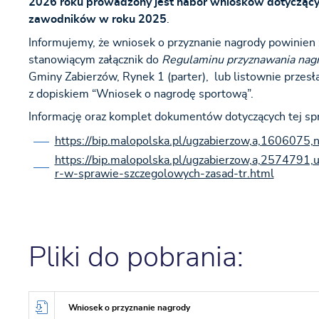
2026 roku prowadzony jest nabór wniosków dotyczący
zawodników w roku 2025
.
Informujemy, że wniosek o przyznanie nagrody powinien 
stanowiącym załącznik do
Regulaminu przyznawania nag
Gminy Zabierzów, Rynek 1 (parter), lub listownie prze
z dopiskiem “Wniosek o nagrodę sportową”.
Informację oraz komplet dokumentów dotyczących tej spr
https://bip.malopolska.pl/ugzabierzow,a,1606075,
https://bip.malopolska.pl/ugzabierzow,a,2574791
r-w-sprawie-szczegolowych-zasad-tr.html
Pliki do pobrania:
Wniosek o przyznanie nagrody