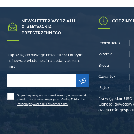
NEWSLETTER WYDZIAŁU
GODZINY 
PLANOWANIA
PRZESTRZENNEGO
Poniedziałek
Wtorek
Zapisz się do naszego newslettera i otrzymuj
najnowsze wiadomości na podany adres e-
Środa
mail
Czwartek
Piątek
Na podany niżej adres e-mail wnoszę o zapisanie do
*za wyjątkiem USC, 
newslettera przesyłanego przez Gminę Zabierzów.
Polityka prywatności i plików cookies
ludności, dowodów o
działalności gospoda