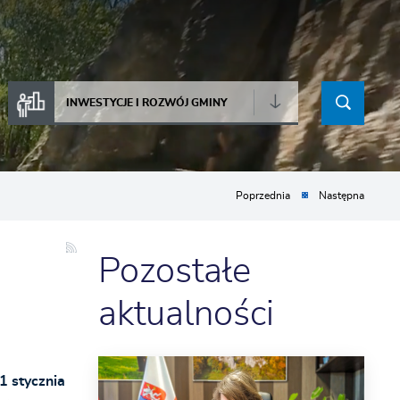
INWESTYCJE I ROZWÓJ GMINY
Poprzednia
Następna
Pozostałe
aktualności
1 stycznia