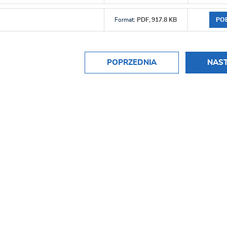
PO
Format:
PDF,
917.8 KB
POPRZEDNIA
NAS