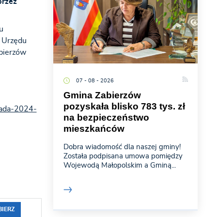
przez
u
a Urzędu
abierzów
07 - 08 - 2026
Gmina Zabierzów
pozyskała blisko 783 tys. zł
pada-2024-
na bezpieczeństwo
mieszkańców
Dobra wiadomość dla naszej gminy!
Została podpisana umowa pomiędzy
Wojewodą Małopolskim a Gminą...
BIERZ