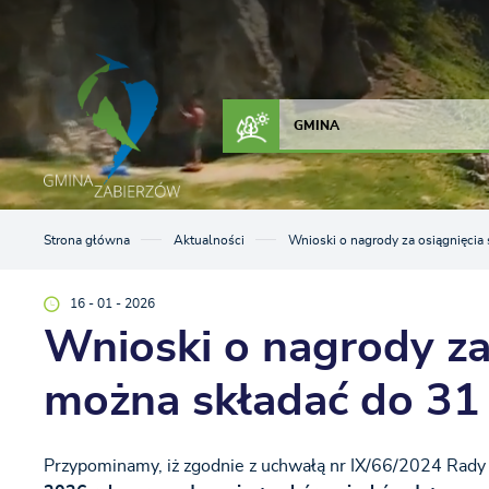
Przejdź do menu.
Przejdź do wyszukiwarki.
Przejdź do treści.
Przejdź do ustawień wielkości czcionki.
Włącz wersję kontrastową strony.
ZAŁATW SPRAWĘ
KONTAKT
GMINA
Strona główna
Aktualności
Wnioski o nagrody za osiągnięcia
16 - 01 - 2026
Wnioski o nagrody za
można składać do 31
Przypominamy, iż zgodnie z uchwałą nr IX/66/2024 Rady 