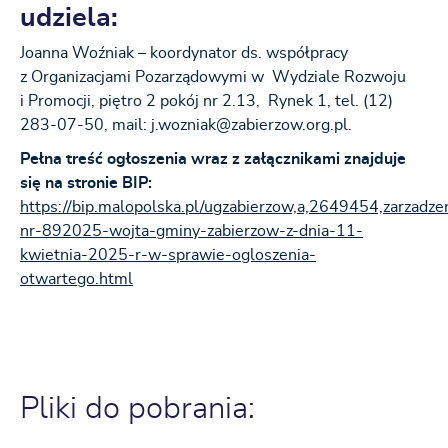
udziela:
Joanna Woźniak – koordynator ds. współpracy
z Organizacjami Pozarządowymi w Wydziale Rozwoju
i Promocji, piętro 2 pokój nr 2.13, Rynek 1, tel. (12)
283-07-50, mail: j.wozniak@zabierzow.org.pl.
Pełna treść ogłoszenia wraz z załącznikami znajduje
się na stronie BIP:
https://bip.malopolska.pl/ugzabierzow,a,2649454,zarzadze
nr-892025-wojta-gminy-zabierzow-z-dnia-11-
kwietnia-2025-r-w-sprawie-ogloszenia-
otwartego.html
Pliki do pobrania: