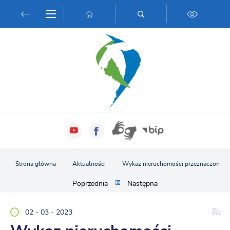
Przejdź do menu.
Przejdź do wyszukiwarki.
Przejdź do treści.
Przejdź do ustawień wielkości czcionki.
Włącz wersję kontrastową strony.
Strona główna
Aktualności
Wykaz nieruchomości przeznaczonej d
Poprzednia
Następna
02 - 03 - 2023