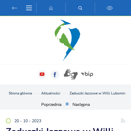
Przejdź do menu.
Przejdź do wyszukiwarki.
Przejdź do treści.
Przejdź do ustawień wielkości czcionki.
Włącz wersję kontrastową strony.
Strona główna
Aktualności
Zaduszki Jazzowe w Willi Lubomirski
Poprzednia
Następna
20 - 10 - 2023