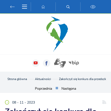
Przejdź do menu.
Przejdź do wyszukiwarki.
Przejdź do treści.
Przejdź do ustawień wielkości czcionki.
Włącz wersję kontrastową strony.
Strona główna
Aktualności
Zakończył się konkurs dla przedszkolak
Poprzednia
Następna
08 - 11 - 2023