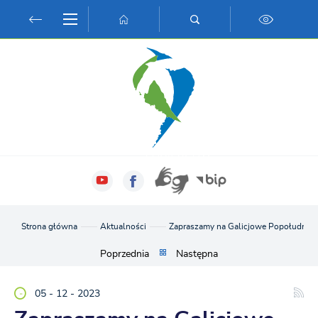
Przejdź do menu.
Przejdź do wyszukiwarki.
Przejdź do treści.
Przejdź do ustawień wielkości czcionki.
Włącz wersję kontrastową strony.
Strona główna
Aktualności
Zapraszamy na Galicjowe Popołudnie 
Poprzednia
Następna
05 - 12 - 2023