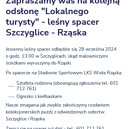
Zapraszamy was na kolejną
odsłonę "Lokalnego
turysty" - leśny spacer
Szczyglice - Rząska
Jesienny leśny spacer odbędzie się 28 września 2024
o godz. 13:00 w Szczyglicach, skąd malowniczymi
ścieżkami wyruszymy do Rząski.
Po spacerze na Stadionie Sportowym LKS Wisła Rząska:
Sztafeta rodzinna (obowiązują zgłoszenia tel. 601
712 761)
Ognisko z kiełbaskami
Nasze zmagania jak zwykle zakończymy rozdaniem
kolekcjonerskich puzzli z odwiedzonych sołectw:
Szczyglice i Rząska.
Zapisz się na spacer już dziś - tel.: 601 712 761