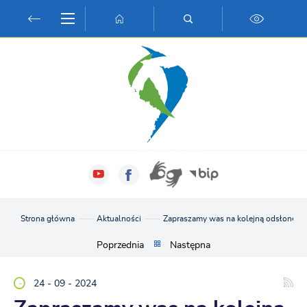
Przejdź do menu.
Przejdź do wyszukiwarki.
Przejdź do treści.
Przejdź do ustawień wielkości czcionki.
Włącz wersję kontrastową strony.
Strona główna
Aktualności
Zapraszamy was na kolejną odsłonę "Lo
Poprzednia
Następna
24 - 09 - 2024