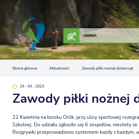
Przejdź do menu.
Przejdź do wyszukiwarki.
Przejdź do treści.
Przejdź do ustawień wielkości czcionki.
Włącz wersję kontrastową strony.
ZAŁATW SPRAWĘ
KONTAKT
GMINA
Strona główna
Aktualności
Zawody piłki nożnej dziewcząt
24 - 04 - 2023
Zawody piłki nożnej 
22 Kwietnia na boisku Orlik, przy ulicy sportowej rozegr
Szkolnej. Do udziału zgłosiło się 6 zespołów, niestety z
Rozgrywki przeprowadzono systemem każdy z każdym, a na