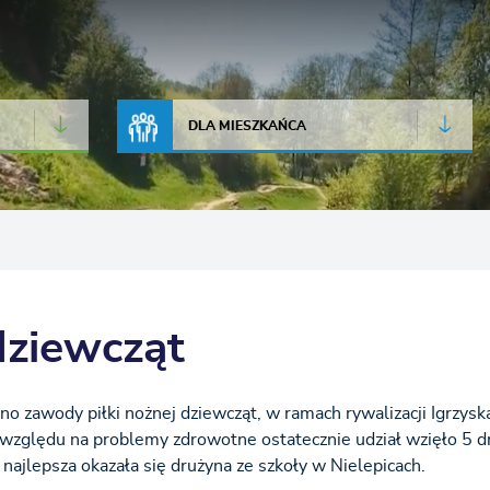
JAKOŚĆ POWIETRZA
LIVE CAMERA
DLA MIESZKAŃCA
dziewcząt
ano zawody piłki nożnej dziewcząt, w ramach rywalizacji Igrzysk
e względu na problemy zdrowotne ostatecznie udział wzięło 5 d
jlepsza okazała się drużyna ze szkoły w Nielepicach.