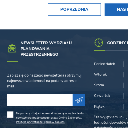
POPRZEDNIA
NAS
NEWSLETTER WYDZIAŁU
GODZINY 
PLANOWANIA
PRZESTRZENNEGO
Poniedziałek
Wtorek
Zapisz się do naszego newslettera i otrzymuj
najnowsze wiadomości na podany adres e-
Środa
mail
Czwartek
Piątek
Na podany niżej adres e-mail wnoszę o zapisanie do
*za wyjątkiem USC, 
newslettera przesyłanego przez Gminę Zabierzów.
Polityka prywatności i plików cookies
ludności, dowodów o