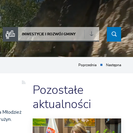
INWESTYCJE I ROZWÓJ GMINY
Poprzednia
Następna
Pozostałe
aktualności
a Młodzież
rużyn.