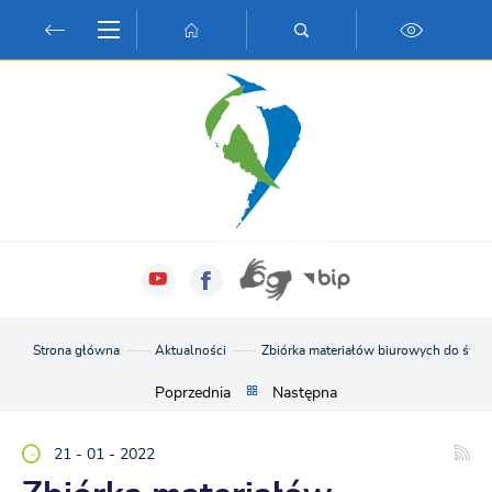
Przejdź do menu.
Przejdź do wyszukiwarki.
Przejdź do treści.
Przejdź do ustawień wielkości czcionki.
Włącz wersję kontrastową strony.
Strona główna
Aktualności
Zbiórka materiałów biurowych do świet
Poprzednia
Następna
21 - 01 - 2022