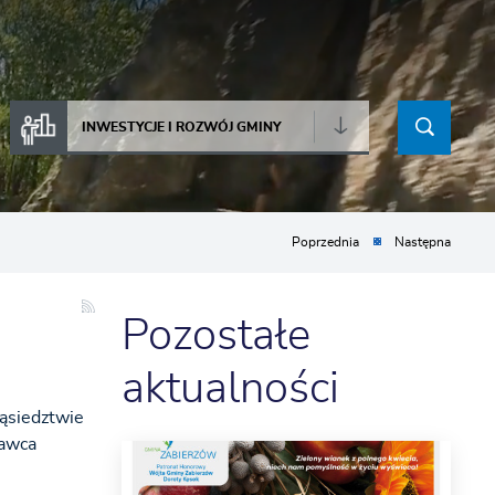
INWESTYCJE I ROZWÓJ GMINY
Poprzednia
Następna
Pozostałe
aktualności
sąsiedztwie
nawca