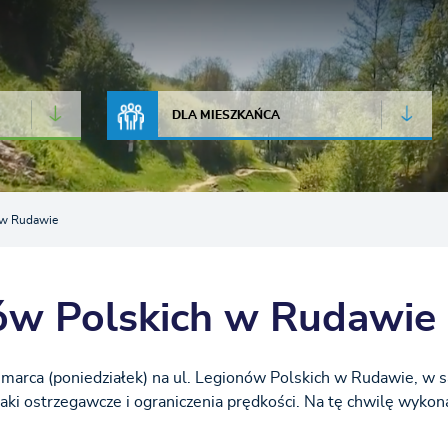
JAKOŚĆ POWIETRZA
LIVE CAMERA
DLA MIESZKAŃCA
 w Rudawie
nów Polskich w Rudawie
marca (poniedziałek) na ul. Legionów Polskich w Rudawie, w 
ki ostrzegawcze i ograniczenia prędkości. Na tę chwilę wyko