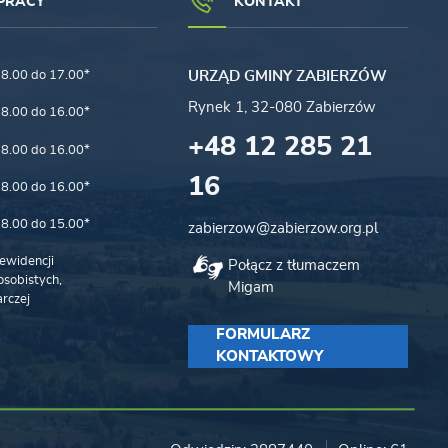
PRACY
KONTAKT
8.00 do 17.00*
URZĄD GMINY ZABIERZÓW
Rynek 1, 32-080 Zabierzów
8.00 do 16.00*
+48 12 285 21
8.00 do 16.00*
16
8.00 do 16.00*
8.00 do 15.00*
zabierzow@zabierzow.org.pl
ewidencji
Połącz z tłumaczem
sobistych,
Migam
rczej
FORMULARZ
KONTAKTOWY