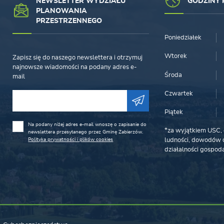
NEWSLETTER WYDZIAŁU
GODZINY 
PLANOWANIA
PRZESTRZENNEGO
Poniedziałek
Wtorek
Zapisz się do naszego newslettera i otrzymuj
najnowsze wiadomości na podany adres e-
Środa
mail
Czwartek
Piątek
Na podany niżej adres e-mail wnoszę o zapisanie do
*za wyjątkiem USC, 
newslettera przesyłanego przez Gminę Zabierzów.
Polityka prywatności i plików cookies
ludności, dowodów o
działalności gospoda