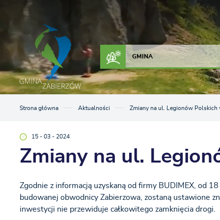
Przejdź do menu.
Przejdź do wyszukiwarki.
Przejdź do treści.
Przejdź do ustawień wielkości czcionki.
Włącz wersję kontrastową strony.
ZAŁATW SPRAWĘ
KONTAKT
GMINA
Strona główna
Aktualności
Zmiany na ul. Legionów Polskich
15 - 03 - 2024
Zmiany na ul. Legio
Zgodnie z informacją uzyskaną od firmy BUDIMEX, od 18 
budowanej obwodnicy Zabierzowa, zostaną ustawione zna
inwestycji nie przewiduje całkowitego zamknięcia drogi.