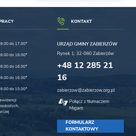
PRACY
KONTAKT
8.00 do 17.00*
URZĄD GMINY ZABIERZÓW
Rynek 1, 32-080 Zabierzów
8.00 do 16.00*
+48 12 285 21
8.00 do 16.00*
16
8.00 do 16.00*
8.00 do 15.00*
zabierzow@zabierzow.org.pl
ewidencji
Połącz z tłumaczem
sobistych,
Migam
rczej
FORMULARZ
KONTAKTOWY