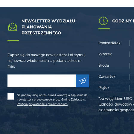
NEWSLETTER WYDZIAŁU
GODZINY 
PLANOWANIA
PRZESTRZENNEGO
Poniedziałek
Wtorek
Zapisz się do naszego newslettera i otrzymuj
najnowsze wiadomości na podany adres e-
Środa
mail
Czwartek
Piątek
Na podany niżej adres e-mail wnoszę o zapisanie do
*za wyjątkiem USC, 
newslettera przesyłanego przez Gminę Zabierzów.
Polityka prywatności i plików cookies
ludności, dowodów o
działalności gospoda