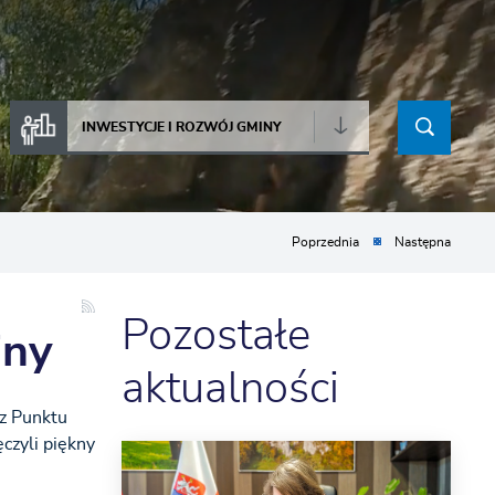
INWESTYCJE I ROZWÓJ GMINY
Poprzednia
Następna
Pozostałe
iny
aktualności
 z Punktu
czyli piękny