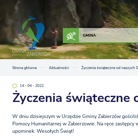
Przejdź do menu.
Przejdź do wyszukiwarki.
Przejdź do treści.
Przejdź do ustawień wielkości czcionki.
Włącz wersję kontrastową strony.
ZAŁATW SPRAWĘ
KONTAKT
GMINA
Strona główna
Aktualności
Życzenia świąteczne od naszych G
14 - 04 - 2022
Życzenia świąteczne 
W dniu dzisiejszym w Urzędzie Gminy Zabierzów gościliś
Pomocy Humanitarnej w Zabierzowie. Na ręce zastępcy wój
upominek. Wesołych Świąt!