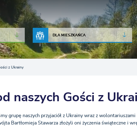
JAKOŚĆ POWIETRZA
LIVE CAMERA
DLA MIESZKAŃCA
ości z Ukrainy
od naszych Gości z Ukra
my grupę naszych przyjaciół z Ukrainy wraz z wolontariuszami
ta Bartłomieja Stawarza złożyli oni życzenia świąteczne i wrę