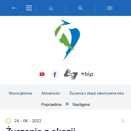
Przejdź do menu.
Przejdź do wyszukiwarki.
Przejdź do treści.
Przejdź do ustawień wielkości czcionki.
Włącz wersję kontrastową strony.
Strona główna
Aktualności
Życzenia z okazji zakończenia roku s
Poprzednia
Następna
24 - 06 - 2022