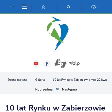
Przejdź do menu.
Przejdź do wyszukiwarki.
Przejdź do treści.
Przejdź do ustawień wielkości czcionki.
Włącz wersję kontrastową strony.
Strona główna
Galeria
10 lat Rynku w Zabierzowie mija 22 kwietni
Poprzednia
Następna
10 lat Rynku w Zabierzowie