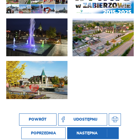
POWRÓT
UDOSTĘPNIJ
POPRZEDNIA
NASTĘPNA