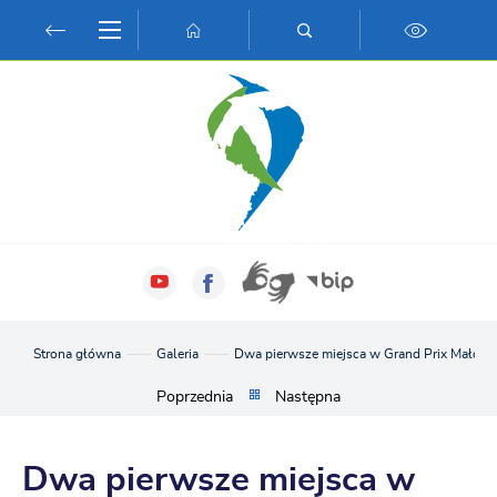
Przejdź do menu.
Przejdź do wyszukiwarki.
Przejdź do treści.
Przejdź do ustawień wielkości czcionki.
Włącz wersję kontrastową strony.
Strona główna
Galeria
Dwa pierwsze miejsca w Grand Prix Małopols
Poprzednia
Następna
Dwa pierwsze miejsca w