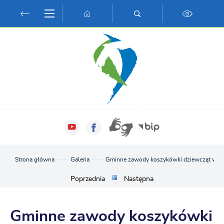
Przejdź do menu.
Przejdź do wyszukiwarki.
Przejdź do treści.
Przejdź do ustawień wielkości czcionki.
Włącz wersję kontrastową strony.
Strona główna
Galeria
Gminne zawody koszykówki dziewcząt w ram
Poprzednia
Następna
Gminne zawody koszykówki