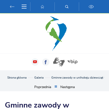
Przejdź do menu.
Przejdź do wyszukiwarki.
Przejdź do treści.
Przejdź do ustawień wielkości czcionki.
Włącz wersję kontrastową strony.
Strona główna
Galeria
Gminne zawody w unihokeju dziewcząt w ra
Poprzednia
Następna
Gminne zawody w