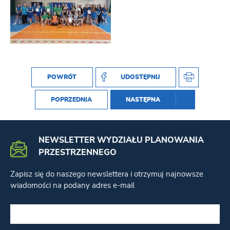
POWRÓT
UDOSTĘPNIJ
POPRZEDNIA
NASTĘPNA
NEWSLETTER WYDZIAŁU PLANOWANIA
PRZESTRZENNEGO
Zapisz się do naszego newslettera i otrzymuj najnowsze
wiadomości na podany adres e-mail