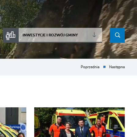
INWESTYCJE I ROZWÓJ GMINY
Poprzednia
Następna