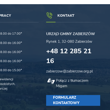
PRACY
KONTAKT
8.00 do 17.00*
URZĄD GMINY ZABIERZÓW
Rynek 1, 32-080 Zabierzów
8.00 do 16.00*
+48 12 285 21
8.00 do 16.00*
16
8.00 do 16.00*
8.00 do 15.00*
zabierzow@zabierzow.org.pl
ewidencji
Połącz z tłumaczem
sobistych,
Migam
rczej
FORMULARZ
KONTAKTOWY