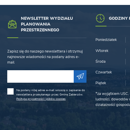
NEWSLETTER WYDZIAŁU
GODZINY 
PLANOWANIA
PRZESTRZENNEGO
Poniedziałek
Wtorek
Zapisz się do naszego newslettera i otrzymuj
najnowsze wiadomości na podany adres e-
Środa
mail
Czwartek
Piątek
Na podany niżej adres e-mail wnoszę o zapisanie do
*za wyjątkiem USC, 
newslettera przesyłanego przez Gminę Zabierzów.
Polityka prywatności i plików cookies
ludności, dowodów o
działalności gospoda