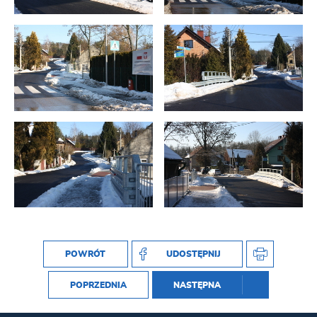
POWRÓT
UDOSTĘPNIJ
POPRZEDNIA
NASTĘPNA