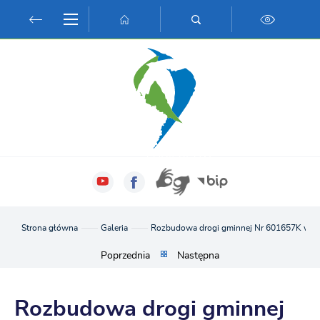
Przejdź do menu.
Przejdź do wyszukiwarki.
Przejdź do treści.
Przejdź do ustawień wielkości czcionki.
Włącz wersję kontrastową strony.
Strona główna
Galeria
Rozbudowa drogi gminnej Nr 601657K w k
Poprzednia
Następna
Rozbudowa drogi gminnej