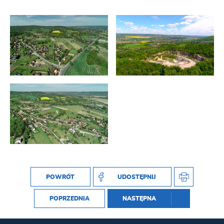
POWRÓT
UDOSTĘPNIJ
POPRZEDNIA
NASTĘPNA