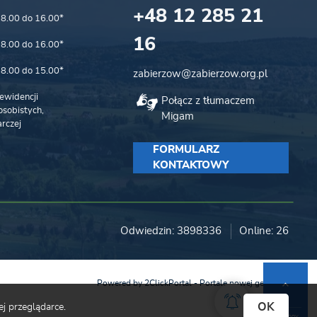
+48 12 285 21
8.00 do 16.00*
16
8.00 do 16.00*
8.00 do 15.00*
zabierzow@zabierzow.org.pl
ewidencji
Połącz z tłumaczem
sobistych,
Migam
rczej
FORMULARZ
KONTAKTOWY
Odwiedzin: 3898336
Online: 26
Powered by
2ClickPortal
- Portale nowej generacji
OK
j przeglądarce.