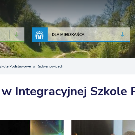
JAKOŚĆ POWIETRZA
LIVE CAMERA
DLA MIESZKAŃCA
j Szkole Podstawowej w Radwanowicach
 w Integracyjnej Szkol