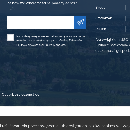
najnowsze wiadomości na podany adres e-
Środa
mail
Czwartek
Piątek
Na podany niżej adres e-mail wnoszę o zapisanie do
*za wyjątkiem USC, 
newslettera przesyłanego przez Gminę Zabierzów.
Polityka prywatności i plików cookies
ludności, dowodów o
działalności gospoda
Cyberbezpieczeństwo
 określić warunki przechowywania lub dostępu do plików cookies w Twoje