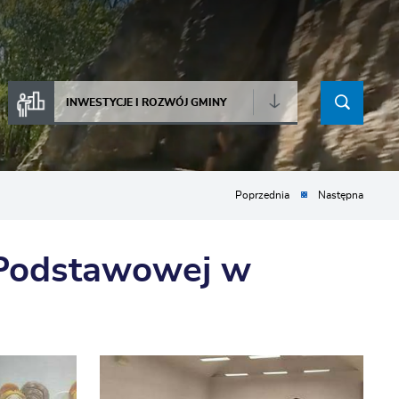
INWESTYCJE I ROZWÓJ GMINY
Poprzednia
Następna
e Podstawowej w