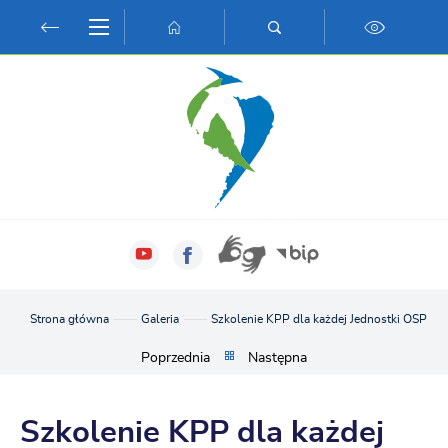
Przejdź do menu.
Przejdź do wyszukiwarki.
Przejdź do treści.
Przejdź do ustawień wielkości czcionki.
Włącz wersję kontrastową strony.
Strona główna
Galeria
Szkolenie KPP dla każdej Jednostki OSP 20
Poprzednia
Następna
Szkolenie KPP dla każdej